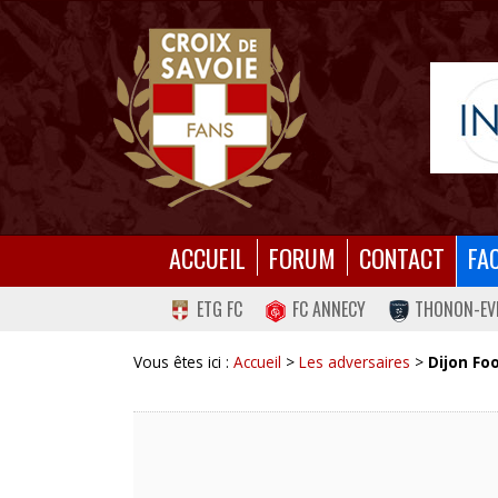
ACCUEIL
FORUM
CONTACT
FA
ETG FC
FC ANNECY
THONON-EV
Vous êtes ici :
Accueil
>
Les adversaires
>
Dijon Fo