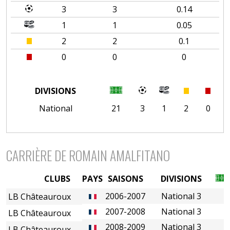
3
3
0.14
1
1
0.05
2
2
0.1
0
0
0
DIVISIONS
National
21
3
1
2
0
CARRIÈRE DE ROMAIN AMALFITANO
CLUBS
PAYS
SAISONS
DIVISIONS
2006-2007
National 3
LB Châteauroux
2007-2008
National 3
LB Châteauroux
2008-2009
National 3
LB Châteauroux