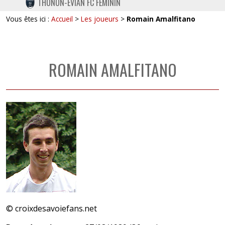
THONON-EVIAN FC FÉMININ
TWITTER
Vous êtes ici :
Accueil
>
Les joueurs
>
Romain Amalfitano
INSTAGRAM
ROMAIN AMALFITANO
© croixdesavoiefans.net