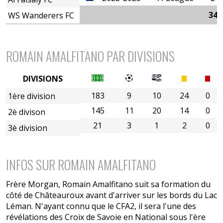
349
WS Wanderers FC
BILAN NON EXHAUSTIF
ROMAIN AMALFITANO PAR DIVISIONS
DIVISIONS
183
9
10
24
0
1ère division
145
11
20
14
0
2è divison
21
3
1
2
0
3è division
5è division
INFOS SUR ROMAIN AMALFITANO
Frère Morgan, Romain Amalfitano suit sa formation du
côté de Châteauroux avant d'arriver sur les bords du Lac
Léman. N'ayant connu que le CFA2, il sera l'une des
révélations des Croix de Savoie en National sous l'ère