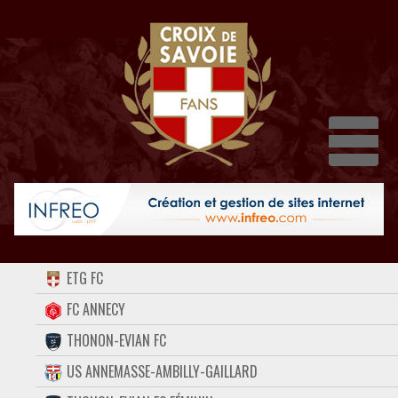
Dépli
ACCUEIL
ETG FC
FORUM
FC ANNECY
THONON-EVIAN FC
CONTACT
US ANNEMASSE-AMBILLY-GAILLARD
FACEBOOK