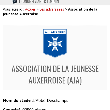
THONON-EVIAN FC FÉMININ
TWITTER
Vous êtes ici :
Accueil
>
Les adversaires
>
Association de la
INSTAGRAM
Jeunesse Auxerroise
ASSOCIATION DE LA JEUNESSE
AUXERROISE (AJA)
Nom du stade :
L'Abbé-Deschamps
Capacité :
22500 places