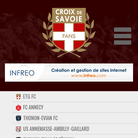
Dépli
ACCUEIL
ETG FC
FORUM
FC ANNECY
THONON-EVIAN FC
CONTACT
US ANNEMASSE-AMBILLY-GAILLARD
FACEBOOK