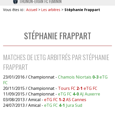
THONON-EVIAN FC FÉMININ
TWITTER
Vous êtes ici :
Accueil
>
Les arbitres
>
Stéphanie Frappart
INSTAGRAM
STÉPHANIE FRAPPART
MATCHES DE L'ETG ARBITRÉS PAR STÉPHANIE
FRAPPART
23/01/2016 / Championnat -
Chamois Niortais
0-3
eTG
FC
20/11/2015 / Championnat -
Tours FC
2-1
eTG FC
11/09/2015 / Championnat -
eTG FC
4-0
AJ Auxerre
03/08/2013 / Amical -
eTG FC
1-2
AS Cannes
24/07/2013 / Amical -
eTG FC
4-1
Jura Sud