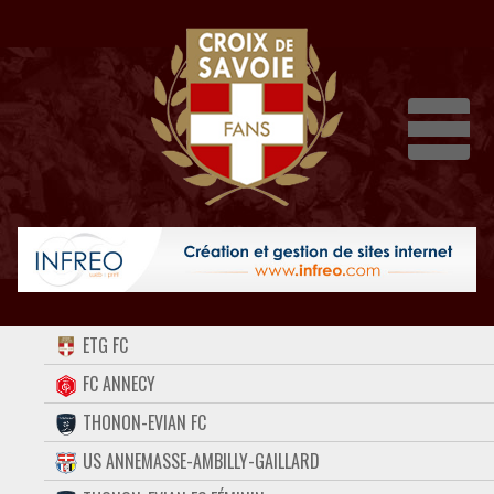
Dépli
ACCUEIL
ETG FC
FORUM
FC ANNECY
THONON-EVIAN FC
CONTACT
US ANNEMASSE-AMBILLY-GAILLARD
FACEBOOK