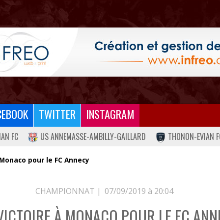
CEBOOK
TWITTER
INSTAGRAM
IAN FC
US ANNEMASSE-AMBILLY-GAILLARD
THONON-EVIAN F
à Monaco pour le FC Annecy
CHAMPIONNAT |
07/09/2019 à 20:04
 VICTOIRE À MONACO POUR LE FC ANN