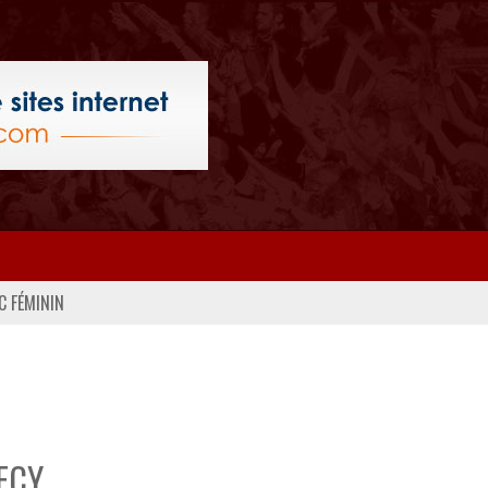
C FÉMININ
ECY