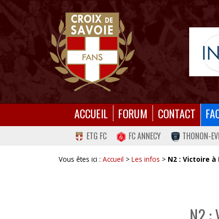
ACCUEIL
FORUM
CONTACT
FA
ETG FC
FC ANNECY
THONON-EV
Vous êtes ici :
Accueil
>
Les infos
>
N2 : Victoire 
N2 :