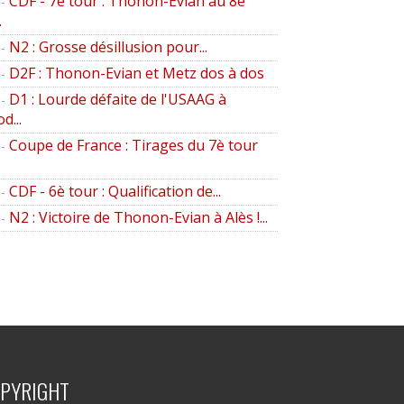
CDF - 7è tour : Thonon-Evian au 8è
-
.
N2 : Grosse désillusion pour...
-
D2F : Thonon-Evian et Metz dos à dos
-
D1 : Lourde défaite de l'USAAG à
-
d...
Coupe de France : Tirages du 7è tour
-
CDF - 6è tour : Qualification de...
-
N2 : Victoire de Thonon-Evian à Alès !...
-
PYRIGHT