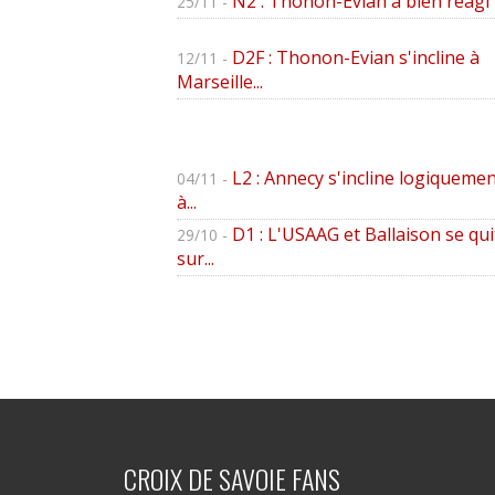
N2 : Thonon-Evian a bien réagi
25/11 -
D2F : Thonon-Evian s'incline à
12/11 -
Marseille...
L2 : Annecy s'incline logiquemen
04/11 -
à...
D1 : L'USAAG et Ballaison se qui
29/10 -
sur...
CROIX DE SAVOIE FANS