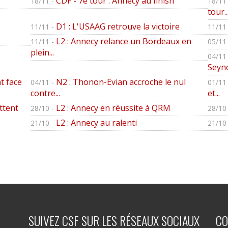
CDF - 7è tour : Annecy au finish
18/11 -
18/11 
tour..
D1 : L'USAAG retrouve la victoire
11/11 -
11/11 
L2 : Annecy relance un Bordeaux en
11/11 -
05/11 
plein...
04/11 
Seyno
t face
N2 : Thonon-Evian accroche le nul
04/11 -
01/11 
contre...
et...
ttent
L2 : Annecy en réussite à QRM
28/10 -
28/10 
L2 : Annecy au ralenti
21/10 -
21/10 
SUIVEZ CSF SUR LES RÉSEAUX SOCIAUX
CO