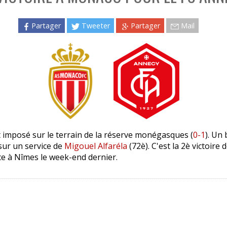
Partager
Tweeter
Partager
Mail
t imposé sur le terrain de la réserve monégasques (
0-1
). Un 
ur un service de
Migouel Alfaréla
(72è). C'est la 2è victoire 
ce à Nîmes le week-end dernier.