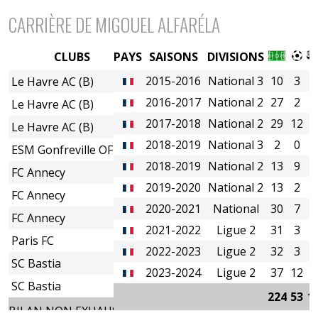
CARRIÈRE DE MIGOUEL ALFARÉLA
CLUBS
PAYS
SAISONS
DIVISIONS
2015-2016
National 3
10
3
0
Le Havre AC (B)
2016-2017
National 2
27
2
0
Le Havre AC (B)
2017-2018
National 2
29
12
0
Le Havre AC (B)
2018-2019
National 3
2
0
0
ESM Gonfreville OF
2018-2019
National 2
13
9
0
FC Annecy
2019-2020
National 2
13
2
2
FC Annecy
2020-2021
National
30
7
5
FC Annecy
2021-2022
Ligue 2
31
3
1
Paris FC
2022-2023
Ligue 2
32
3
4
SC Bastia
2023-2024
Ligue 2
37
12
2
SC Bastia
224
53
1
BILAN NON EXHAUSTIF