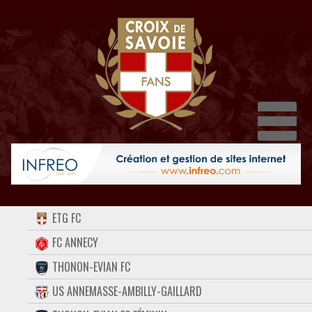
Dépli
ACCUEIL
ETG FC
FORUM
FC ANNECY
THONON-EVIAN FC
CONTACT
US ANNEMASSE-AMBILLY-GAILLARD
FACEBOOK