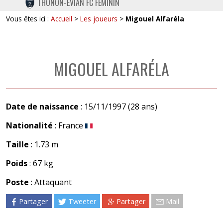
THONON-EVIAN FC FÉMININ
TWITTER
Vous êtes ici :
Accueil
>
Les joueurs
>
Migouel Alfaréla
INSTAGRAM
MIGOUEL ALFARÉLA
Date de naissance
: 15/11/1997 (28 ans)
Nationalité
: France
Taille
: 1.73 m
Poids
: 67 kg
Poste
: Attaquant
Partager
Tweeter
Partager
Mail