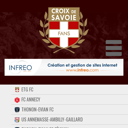
Dépli
ACCUEIL
ETG FC
FORUM
FC ANNECY
THONON-EVIAN FC
CONTACT
US ANNEMASSE-AMBILLY-GAILLARD
FACEBOOK