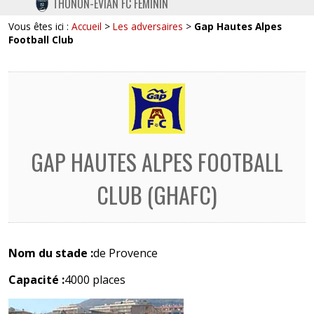
THONON-EVIAN FC FÉMININ
TWITTER
Vous êtes ici :
Accueil
>
Les adversaires
>
Gap Hautes Alpes
INSTAGRAM
Football Club
GAP HAUTES ALPES FOOTBALL
CLUB (GHAFC)
Nom du stade :
de Provence
Capacité :
4000 places