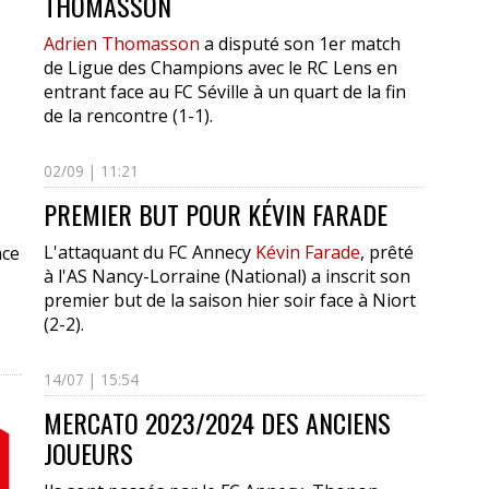
THOMASSON
Adrien Thomasson
a disputé son 1er match
de Ligue des Champions avec le RC Lens en
entrant face au FC Séville à un quart de la fin
de la rencontre (1-1).
02/09 | 11:21
PREMIER BUT POUR KÉVIN FARADE
L'attaquant du FC Annecy
Kévin Farade
, prêté
ace
à l'AS Nancy-Lorraine (National) a inscrit son
premier but de la saison hier soir face à Niort
(2-2).
14/07 | 15:54
MERCATO 2023/2024 DES ANCIENS
JOUEURS