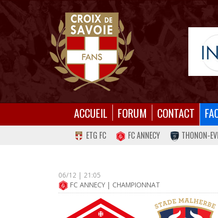
ACCUEIL
FORUM
CONTACT
FA
ETG FC
FC ANNECY
THONON-EV
06/12 | 21:05
FC ANNECY | CHAMPIONNAT