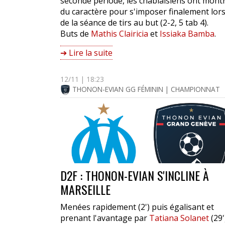
seconde période, les chablaisiens ont mont
du caractère pour s'imposer finalement lor
de la séance de tirs au but (2-2, 5 tab 4).
Buts de
Mathis Clairicia
et
Issiaka Bamba
.
➔ Lire la suite
12/11 | 18:23
THONON-EVIAN GG FÉMININ | CHAMPIONNAT
D2F : THONON-EVIAN S'INCLINE À
MARSEILLE
Menées rapidement (2') puis égalisant et
prenant l'avantage par
Tatiana Solanet
(29'