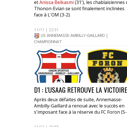
et
Anissa Belkasmi
(31'), les chablaisiennes 
Thonon-Evian se sont finalement inclinées
face à L'OM (3-2).
11/11 | 22:31
US ANNEMASSE-AMBILLY-GAILLARD |
CHAMPIONNAT
D1 : L'USAAG RETROUVE LA VICTOIR
Après deux défaites de suite, Annemasse-
Ambilly-Gaillard a renoué avec le succès en
s'imposant face à la réserve du FC Foron (5-
11/11 | 20:58