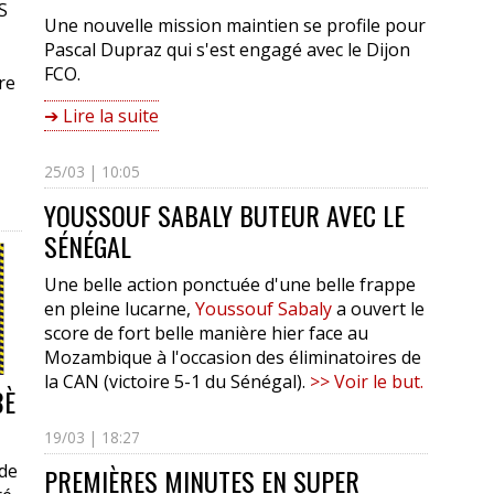
S
Une nouvelle mission maintien se profile pour
Pascal Dupraz qui s'est engagé avec le Dijon
FCO.
re
➔ Lire la suite
25/03 | 10:05
YOUSSOUF SABALY BUTEUR AVEC LE
SÉNÉGAL
Une belle action ponctuée d'une belle frappe
en pleine lucarne,
Youssouf Sabaly
a ouvert le
score de fort belle manière hier face au
Mozambique à l'occasion des éliminatoires de
la CAN (victoire 5-1 du Sénégal).
>> Voir le but.
8È
19/03 | 18:27
 de
PREMIÈRES MINUTES EN SUPER