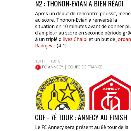
N2 : THONON-EVIAN A BIEN RÉAGI
Après un début de rencontre poussif, mené
au score, Thonon-Evian a renversé la
situation en 10 minutes avant de donner pl
d'ampleur au score en seconde période grâ
à un triplé d'
Ilyes Chaibi
et un but de
Jordan
Radojevic
(4-1).
18/11 | 19:18
FC ANNECY | COUPE DE FRANCE
CDF - 7È TOUR : ANNECY AU FINISH
Le FC Annecy sera présent au 8è tour de la