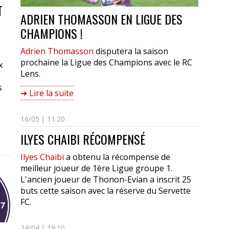
T
ADRIEN THOMASSON EN LIGUE DES
CHAMPIONS !
Adrien Thomasson
disputera la saison
prochaine la Ligue des Champions avec le RC
x
Lens.
s
➔ Lire la suite
16/05 | 11:20
ILYES CHAIBI RÉCOMPENSÉ
Ilyes Chaibi
a obtenu la récompense de
meilleur joueur de 1ère Ligue groupe 1.
L'ancien joueur de Thonon-Evian a inscrit 25
buts cette saison avec la réserve du Servette
FC.
24/04 | 19:10