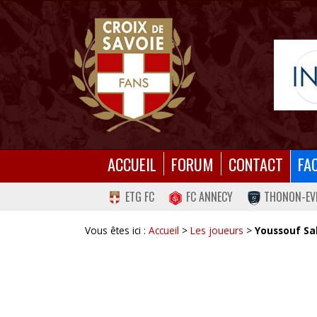
ACCUEIL
FORUM
CONTACT
FA
ETG FC
FC ANNECY
THONON-EV
Vous êtes ici :
Accueil
>
Les joueurs
>
Youssouf Sa