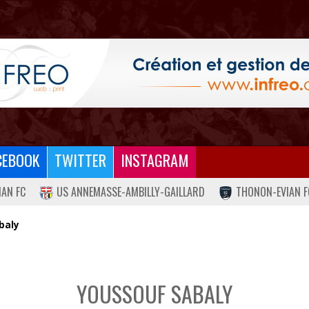
CEBOOK
TWITTER
INSTAGRAM
IAN FC
US ANNEMASSE-AMBILLY-GAILLARD
THONON-EVIAN F
baly
YOUSSOUF SABALY