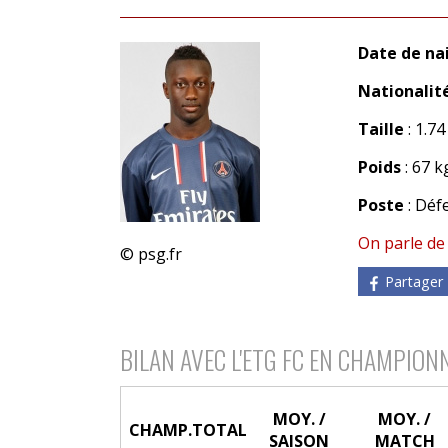
Date de na
Nationalit
Taille
: 1.7
Poids
: 67 k
Poste
: Déf
On parle de
© psg.fr
Partager
BILAN AVEC L'ETG FC EN CHAMPION
MOY. /
MOY. /
CHAMP.
TOTAL
SAISON
MATCH