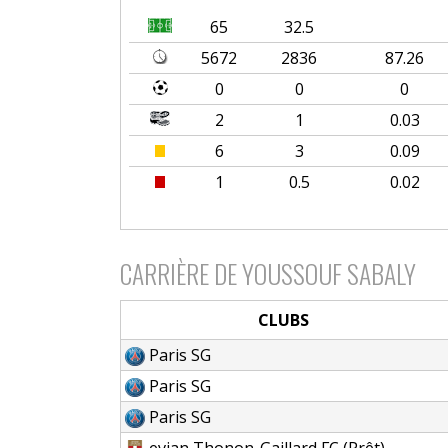
65
32.5
5672
2836
87.26
0
0
0
2
1
0.03
6
3
0.09
1
0.5
0.02
CARRIÈRE DE YOUSSOUF SABALY
CLUBS
Paris SG
Paris SG
Paris SG
evian Thonon-Gaillard FC (Prêt)