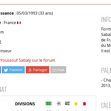
issance
: 05/03/1993 (33 ans)
INF
é
: France
Form
4 m
Sabal
de Fr
g
du Mo
enseur
Il es
 Youssouf Sabaly sur le forum
PAL
Tweeter
Partager
Mail
- Cha
2013.
NAT
L'A
DIVISIONS