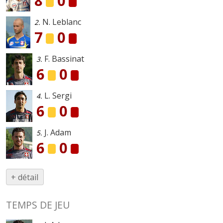
8
0
N. Leblanc
2.
7
0
F. Bassinat
3.
6
0
L. Sergi
4.
6
0
J. Adam
5.
6
0
+ détail
TEMPS DE JEU