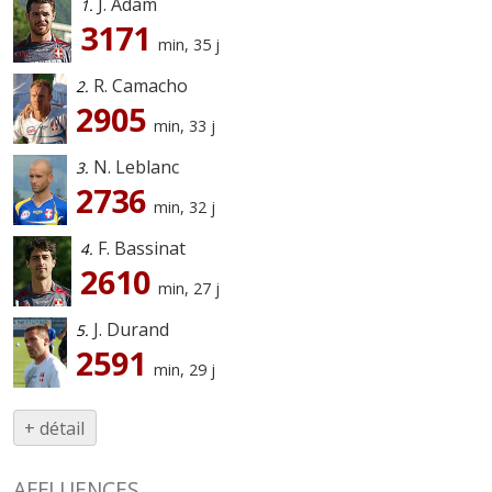
J. Adam
1.
3171
min, 35 j
R. Camacho
2.
2905
min, 33 j
N. Leblanc
3.
2736
min, 32 j
F. Bassinat
4.
2610
min, 27 j
J. Durand
5.
2591
min, 29 j
+ détail
AFFLUENCES