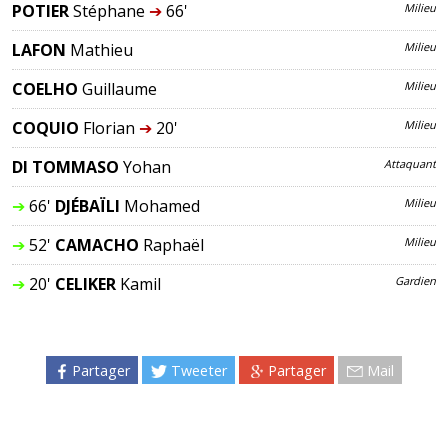
POTIER
Stéphane
➔
66'
Milieu
LAFON
Mathieu
Milieu
COELHO
Guillaume
Milieu
COQUIO
Florian
➔
20'
Milieu
DI TOMMASO
Yohan
Attaquant
➔
66'
DJÉBAÏLI
Mohamed
Milieu
➔
52'
CAMACHO
Raphaël
Milieu
➔
20'
CELIKER
Kamil
Gardien
Partager
Tweeter
Partager
Mail