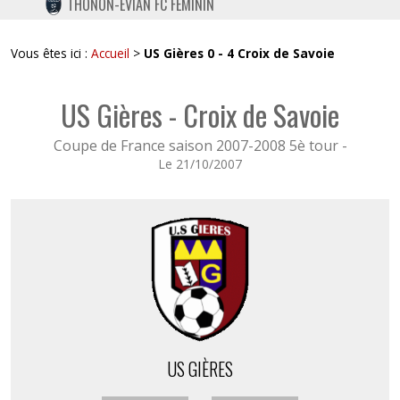
THONON-EVIAN FC FÉMININ
TWITTER
INSTAGRAM
Vous êtes ici :
Accueil
>
US Gières 0 - 4 Croix de Savoie
US Gières - Croix de Savoie
Coupe de France saison 2007-2008 5è tour -
Le 21/10/2007
US GIÈRES