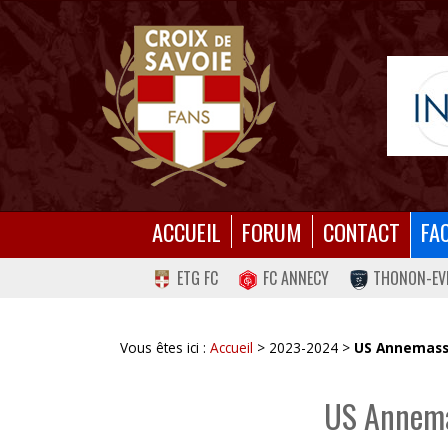
ACCUEIL
FORUM
CONTACT
FA
ETG FC
FC ANNECY
THONON-EV
Vous êtes ici :
Accueil
> 2023-2024 >
US Annemasse
US Annema