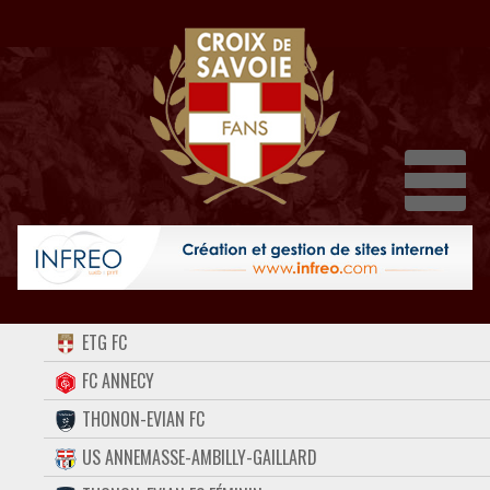
Dépli
ACCUEIL
ETG FC
FORUM
FC ANNECY
THONON-EVIAN FC
CONTACT
US ANNEMASSE-AMBILLY-GAILLARD
FACEBOOK