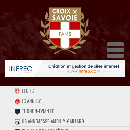
Dépli
ACCUEIL
ETG FC
FORUM
FC ANNECY
THONON-EVIAN FC
CONTACT
US ANNEMASSE-AMBILLY-GAILLARD
FACEBOOK