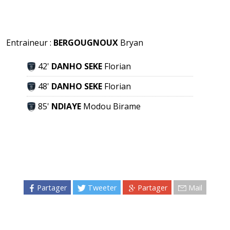
Entraineur :
BERGOUGNOUX
Bryan
42'
DANHO SEKE
Florian
48'
DANHO SEKE
Florian
85'
NDIAYE
Modou Birame
Partager
Tweeter
Partager
Mail