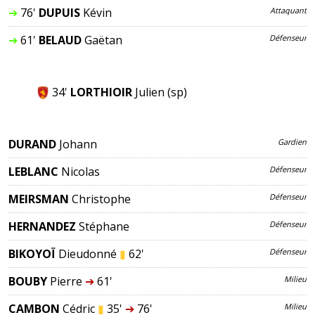
➔
76'
DUPUIS
Kévin
Attaquant
➔
61'
BELAUD
Gaëtan
Défenseur
34'
LORTHIOIR
Julien
(sp)
DURAND
Johann
Gardien
LEBLANC
Nicolas
Défenseur
MEIRSMAN
Christophe
Défenseur
HERNANDEZ
Stéphane
Défenseur
BIKOYOÏ
Dieudonné
▮
62'
Défenseur
BOUBY
Pierre
➔
61'
Milieu
CAMBON
Cédric
▮
35'
➔
76'
Milieu