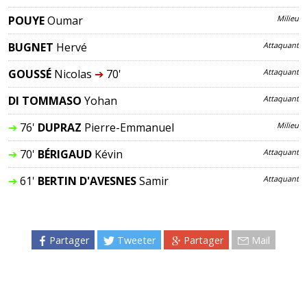
POUYE
Oumar
Milieu
BUGNET
Hervé
Attaquant
GOUSSÉ
Nicolas
➔
70'
Attaquant
DI TOMMASO
Yohan
Attaquant
➔
76'
DUPRAZ
Pierre-Emmanuel
Milieu
➔
70'
BÉRIGAUD
Kévin
Attaquant
➔
61'
BERTIN D'AVESNES
Samir
Attaquant
Partager
Tweeter
Partager
Mail