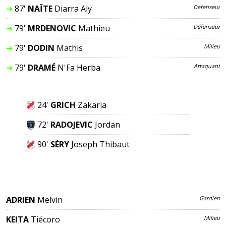
➔
87'
NAÏTE
Diarra Aly
Défenseur
➔
79'
MRDENOVIC
Mathieu
Défenseur
➔
79'
DODIN
Mathis
Milieu
➔
79'
DRAMÉ
N'Fa Herba
Attaquant
24'
GRICH
Zakaria
72'
RADOJEVIC
Jordan
90'
SÉRY
Joseph Thibaut
ADRIEN
Melvin
Gardien
KEITA
Tiécoro
Milieu