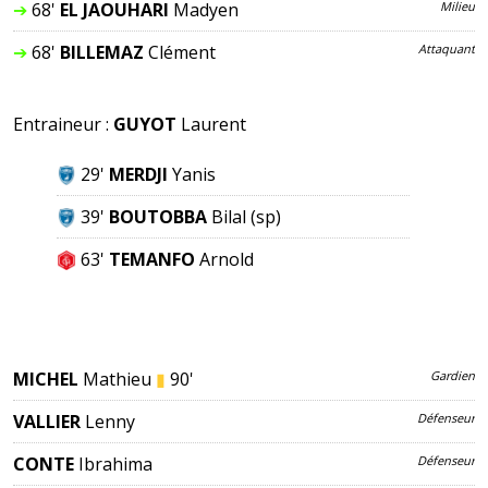
➔
68'
EL JAOUHARI
Madyen
Milieu
➔
68'
BILLEMAZ
Clément
Attaquant
Entraineur :
GUYOT
Laurent
29'
MERDJI
Yanis
39'
BOUTOBBA
Bilal
(sp)
63'
TEMANFO
Arnold
MICHEL
Mathieu
▮
90'
Gardien
VALLIER
Lenny
Défenseur
CONTE
Ibrahima
Défenseur