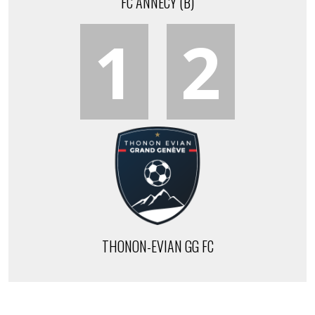
FC ANNECY (B)
1
2
THONON-EVIAN GG FC