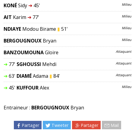
KONÉ
Sidy
➔
45'
Milieu
AIT
Karim
➔
77'
Milieu
NDIAYE
Modou Birame
▮
51'
Milieu
BERGOUGNOUX
Bryan
Milieu
BANZOUMOUNA
Gloire
Attaquant
➔
77'
SGHOUSSI
Mehdi
Attaquant
➔
63'
DIAMÉ
Adama
▮
84'
Attaquant
➔
45'
KUFFOUR
Alex
Milieu
Entraineur :
BERGOUGNOUX
Bryan
Partager
Tweeter
Partager
Mail