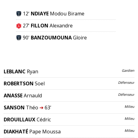
12'
NDIAYE
Modou Birame
27'
FILLON
Alexandre
90'
BANZOUMOUNA
Gloire
LEBLANC
Ryan
Gardien
ROBERTSON
Soel
Défenseur
ANASSE
Arnauld
Défenseur
SANSON
Théo
➔
63'
Milieu
DROUILLAUX
Cédric
Milieu
DIAKHATÉ
Pape Moussa
Milieu