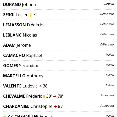
DURAND
Johann
Gardien
SERGI
Lucien
▮
72'
Défenseur
LEMASSON
Frédéric
Défenseur
LEBLANC
Nicolas
Défenseur
ADAM
Jérôme
Défenseur
CAMACHO
Raphaël
Milieu
GOMES
Secundino
Milieu
MARTELLO
Anthony
Milieu
VALENTE
Ludovic
➔
38'
Milieu
CHEVALME
Frédéric
▮
39'
➔
78'
Attaquant
CHAPDANIEL
Christophe
➔
87'
Attaquant
➔
87'
CHEVAILLER
Franck
Milieu