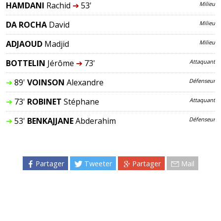
HAMDANI
Rachid
➔
53'
Milieu
DA ROCHA
David
Milieu
ADJAOUD
Madjid
Milieu
BOTTELIN
Jérôme
➔
73'
Attaquant
➔
89'
VOINSON
Alexandre
Défenseur
➔
73'
ROBINET
Stéphane
Attaquant
➔
53'
BENKAJJANE
Abderahim
Défenseur
Partager
Tweeter
Partager
Mail