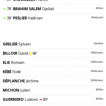
➔
78'
BRAHIM SALEM
Djellali
Milieu
➔
38'
PESLIER
Valérian
Attaquant
GRELIER
Sylvain
Gardien
BILLOIR
David
▮
46'
Défenseur
ELIE
Romain
Défenseur
KÉBÉ
Fodé
Défenseur
DÉPLANCHE
Jérôme
Défenseur
MICHON
Julien
Milieu
GUERRIERO
Ludovic
➔
89'
Milieu