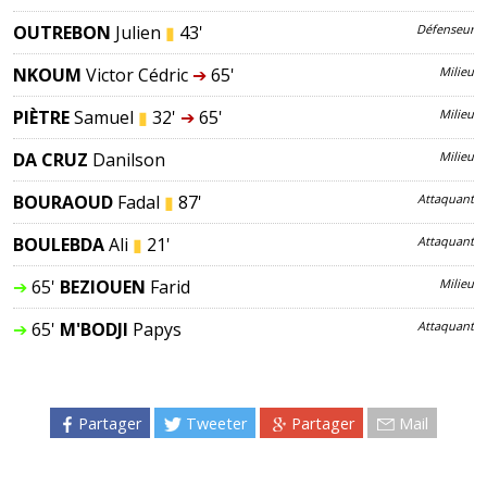
OUTREBON
Julien
▮
43'
Défenseur
NKOUM
Victor Cédric
➔
65'
Milieu
PIÈTRE
Samuel
▮
32'
➔
65'
Milieu
DA CRUZ
Danilson
Milieu
BOURAOUD
Fadal
▮
87'
Attaquant
BOULEBDA
Ali
▮
21'
Attaquant
➔
65'
BEZIOUEN
Farid
Milieu
➔
65'
M'BODJI
Papys
Attaquant
Partager
Tweeter
Partager
Mail