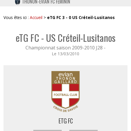
THONON-EVIAN FC FÉMININ
TWITTER
INSTAGRAM
Vous êtes ici :
Accueil
>
eTG FC 3 - 0 US Créteil-Lusitanos
eTG FC - US Créteil-Lusitanos
Championnat saison 2009-2010 J28 -
Le 13/03/2010
ETG FC