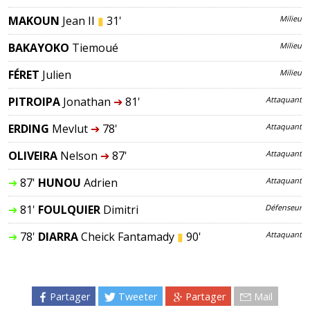
MAKOUN
Jean II
▮
31'
Milieu
BAKAYOKO
Tiemoué
Milieu
FÉRET
Julien
Milieu
PITROIPA
Jonathan
➔
81'
Attaquant
ERDING
Mevlut
➔
78'
Attaquant
OLIVEIRA
Nelson
➔
87'
Attaquant
➔
87'
HUNOU
Adrien
Attaquant
➔
81'
FOULQUIER
Dimitri
Défenseur
➔
78'
DIARRA
Cheick Fantamady
▮
90'
Attaquant
Partager
Tweeter
Partager
Mail