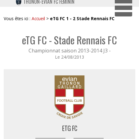
THONON-EVIAN FC FÉMININ
TWITTER
Dépli
INSTAGRAM
Vous êtes ici :
Accueil
>
eTG FC 1 - 2 Stade Rennais FC
eTG FC - Stade Rennais FC
Championnat saison 2013-2014 J3 -
Le 24/08/2013
ETG FC