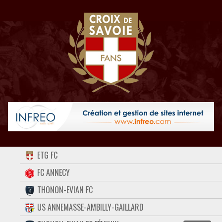
ACCUEIL
ETG FC
FORUM
FC ANNECY
THONON-EVIAN FC
CONTACT
US ANNEMASSE-AMBILLY-GAILLARD
FACEBOOK