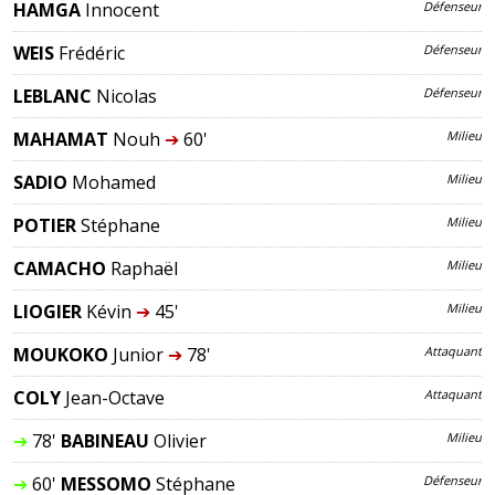
HAMGA
Innocent
Défenseur
WEIS
Frédéric
Défenseur
LEBLANC
Nicolas
Défenseur
MAHAMAT
Nouh
➔
60'
Milieu
SADIO
Mohamed
Milieu
POTIER
Stéphane
Milieu
CAMACHO
Raphaël
Milieu
LIOGIER
Kévin
➔
45'
Milieu
MOUKOKO
Junior
➔
78'
Attaquant
COLY
Jean-Octave
Attaquant
➔
78'
BABINEAU
Olivier
Milieu
➔
60'
MESSOMO
Stéphane
Défenseur