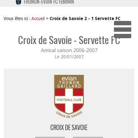
THONON-EVIAN FC FÉMININ
TWITTER
INSTAGRAM
Vous êtes ici :
Accueil
>
Croix de Savoie 2 - 1 Servette FC
Dépli
Croix de Savoie - Servette FC
Amical saison 2006-2007
Le 20/01/2007
CROIX DE SAVOIE