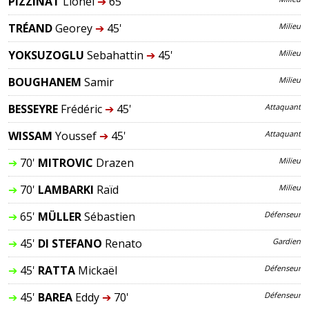
PIZZINAT
Lionel
➔
65'
TRÉAND
Geoffrey
➔
45'
Milieu
YOKSUZOGLU
Sebahattin
➔
45'
Milieu
BOUGHANEM
Samir
Milieu
BESSEYRE
Frédéric
➔
45'
Attaquant
WISSAM
Youssef
➔
45'
Attaquant
➔
70'
MITROVIC
Drazen
Milieu
➔
70'
LAMBARKI
Raïd
Milieu
➔
65'
MÜLLER
Sébastien
Défenseur
➔
45'
DI STEFANO
Renato
Gardien
➔
45'
RATTA
Mickaël
Défenseur
➔
45'
BAREA
Eddy
➔
70'
Défenseur