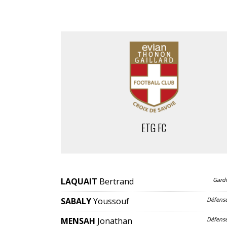
ETG FC
LAQUAIT
Bertrand
Gard
SABALY
Youssouf
Défens
MENSAH
Jonathan
Défens