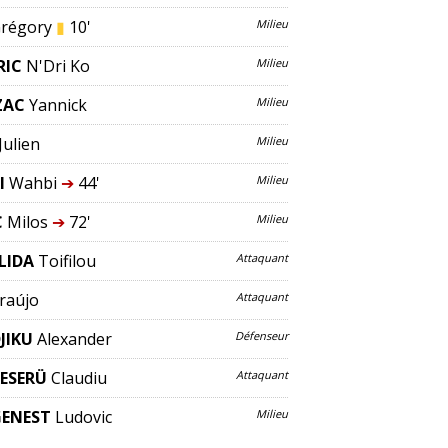
régory
▮
10'
Milieu
RIC
N'Dri Koffi
Milieu
ZAC
Yannick
Milieu
Julien
Milieu
I
Wahbi
➔
44'
Milieu
C
Milos
➔
72'
Milieu
LIDA
Toifilou
Attaquant
raújo
Attaquant
JIKU
Alexander
Défenseur
ESERÜ
Claudiu
Attaquant
ENEST
Ludovic
Milieu