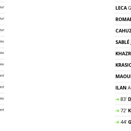
eur
LECA
G
eur
ROMA
eur
CAHU
ieu
SABLÉ
ieu
KHAZR
ieu
KRASI
ant
MAOU
ant
ILAN
A
ieu
➔
83'
D
ant
➔
72'
K
➔
44'
G