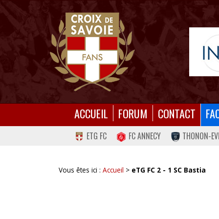
ACCUEIL
FORUM
CONTACT
FA
ETG FC
FC ANNECY
THONON-EV
Vous êtes ici :
Accueil
>
eTG FC 2 - 1 SC Bastia