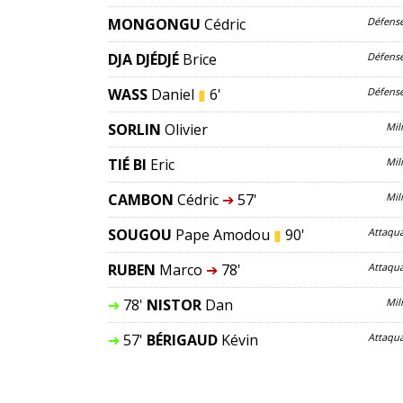
MONGONGU
Cédric
Défens
DJA DJÉDJÉ
Brice
Défens
WASS
Daniel
▮
6'
Défens
SORLIN
Olivier
Mil
TIÉ BI
Eric
Mil
CAMBON
Cédric
➔
57'
Mil
SOUGOU
Pape Amodou
▮
90'
Attaqu
RUBEN
Marco
➔
78'
Attaqu
➔
78'
NISTOR
Dan
Mil
➔
57'
BÉRIGAUD
Kévin
Attaqu