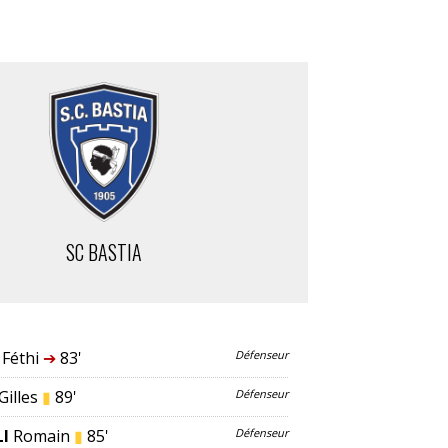
SC BASTIA
Féthi
➔
83'
Défenseur
Gilles
▮
89'
Défenseur
I
Romain
▮
85'
Défenseur