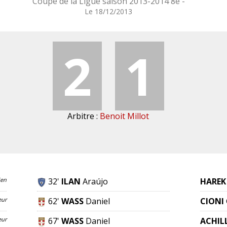
Coupe de la Ligue saison 2013-2014 8è -
Le 18/12/2013
2
1
Arbitre :
Benoit Millot
ien
32'
ILAN
Araújo
HAREK
eur
62'
WASS
Daniel
CIONI
eur
67'
WASS
Daniel
ACHILL