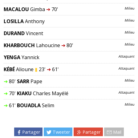
MACALOU
Gimba
➔
70'
Milieu
LOSILLA
Anthony
Milieu
DURAND
Vincent
Milieu
KHARBOUCH
Lahoucine
➔
80'
Milieu
YENGA
Yannick
Attaquant
KÉBÉ
Alioune
▮
23'
➔
61'
Attaquant
➔
80'
SARR
Pape
Milieu
➔
70'
KIAKU
Charles Mayélé
Attaquant
➔
61'
BOUADLA
Selim
Milieu
Partager
Tweeter
Partager
Mail