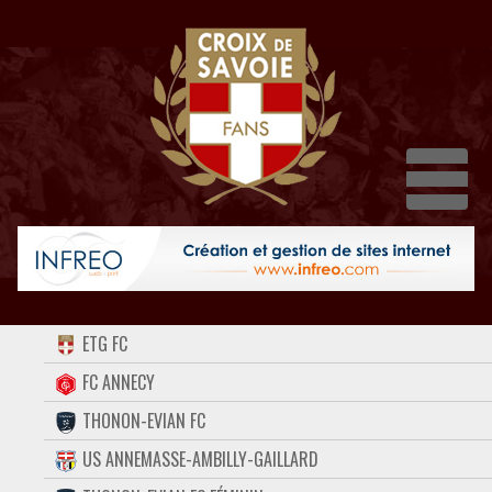
Dépli
ACCUEIL
ETG FC
FORUM
FC ANNECY
THONON-EVIAN FC
CONTACT
US ANNEMASSE-AMBILLY-GAILLARD
FACEBOOK