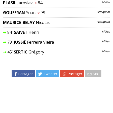
PLASIL
Jaroslav
➔
84'
Milieu
GOUFFRAN
Yoan
➔
79'
Attaquant
MAURICE-BELAY
Nicolas
Attaquant
➔
84'
SAIVET
Henri
Milieu
➔
79'
JUSSIÊ
Ferreira Vieira
Milieu
➔
45'
SERTIC
Grégory
Milieu
Partager
Tweeter
Partager
Mail