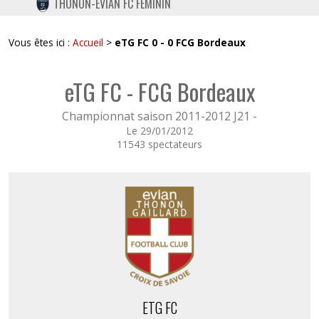
THONON-EVIAN FC FÉMININ
TWITTER
INSTAGRAM
Vous êtes ici :
Accueil
>
eTG FC 0 - 0 FCG Bordeaux
eTG FC - FCG Bordeaux
Championnat saison 2011-2012 J21 -
Le 29/01/2012
11543 spectateurs
ETG FC