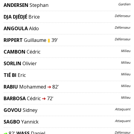
ANDERSEN
Stephan
Gardien
DJA DJÉDJÉ
Brice
Défenseur
ANGOULA
Aldo
Défenseur
RIPPERT
Guillaume
▮
39'
Défenseur
CAMBON
Cédric
Milieu
SORLIN
Olivier
Milieu
TIÉ BI
Eric
Milieu
RABIU
Mohammed
➔
82'
Milieu
BARBOSA
Cédric
➔
72'
Milieu
GOVOU
Sidney
Attaquant
SAGBO
Yannick
Attaquant
➔
82'
WASS
Daniel
Défenseur