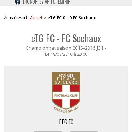
THONON-EVIAN FC FÉMININ
TWITTER
INSTAGRAM
Vous êtes ici :
Accueil
>
eTG FC 0 - 0 FC Sochaux
eTG FC - FC Sochaux
Championnat saison 2015-2016 J31 -
Le 18/03/2016 à 20:00
ETG FC