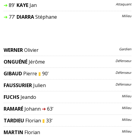
➔
89'
KAYE
Jan
Attaquant
➔
77'
DIARRA
Stéphane
Milieu
WERNER
Olivier
Gardien
ONGUÉNÉ
Jérôme
Défenseur
GIBAUD
Pierre
▮
90'
Défenseur
FAUSSURIER
Julien
Défenseur
FUCHS
Jeando
Milieu
RAMARÉ
Johann
➔
63'
Milieu
TARDIEU
Florian
▮
33'
Milieu
MARTIN
Florian
Milieu