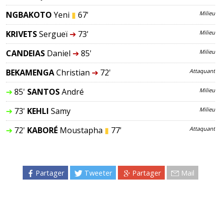
NGBAKOTO
Yeni
▮
67'
Milieu
KRIVETS
Sergueï
➔
73'
Milieu
CANDEIAS
Daniel
➔
85'
Milieu
BEKAMENGA
Christian
➔
72'
Attaquant
➔
85'
SANTOS
André
Milieu
➔
73'
KEHLI
Samy
Milieu
➔
72'
KABORÉ
Moustapha
▮
77'
Attaquant
Partager
Tweeter
Partager
Mail