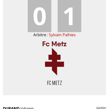
0
1
Arbitre :
Sylvain Palhies
FC METZ
DURAND
Johann
Gardien