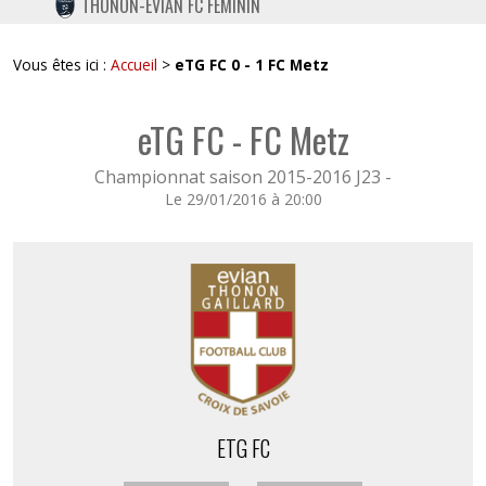
THONON-EVIAN FC FÉMININ
TWITTER
INSTAGRAM
Vous êtes ici :
Accueil
>
eTG FC 0 - 1 FC Metz
eTG FC - FC Metz
Championnat saison 2015-2016 J23 -
Le 29/01/2016 à 20:00
ETG FC