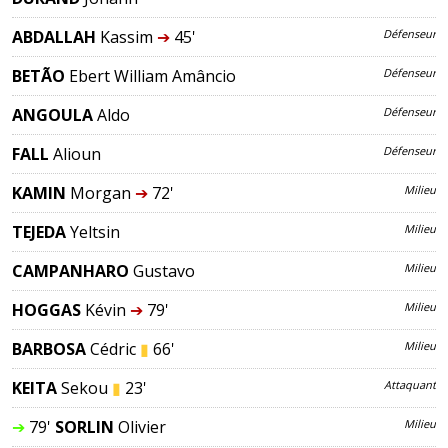
ABDALLAH
Kassim
➔
45'
Défenseur
BETÃO
Ebert William Amâncio
Défenseur
ANGOULA
Aldo
Défenseur
FALL
Alioun
Défenseur
KAMIN
Morgan
➔
72'
Milieu
TEJEDA
Yeltsin
Milieu
CAMPANHARO
Gustavo
Milieu
HOGGAS
Kévin
➔
79'
Milieu
BARBOSA
Cédric
▮
66'
Milieu
KEITA
Sekou
▮
23'
Attaquant
➔
79'
SORLIN
Olivier
Milieu