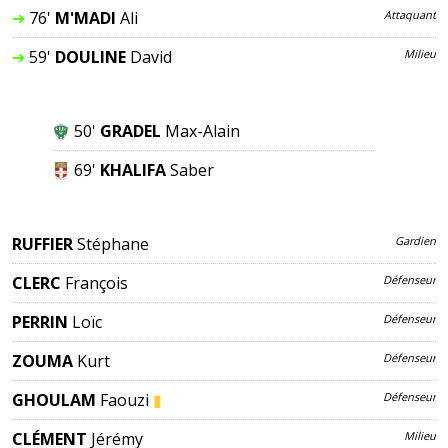
➔
76'
M'MADI
Ali
Attaquant
➔
59'
DOULINE
David
Milieu
50'
GRADEL
Max-Alain
69'
KHALIFA
Saber
RUFFIER
Stéphane
Gardien
CLERC
François
Défenseur
PERRIN
Loïc
Défenseur
ZOUMA
Kurt
Défenseur
GHOULAM
Faouzi
▮
Défenseur
CLÉMENT
Jérémy
Milieu