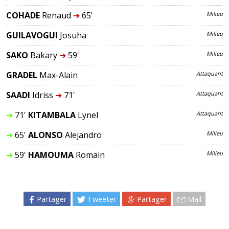
COHADE
Renaud
➔
65'
Milieu
GUILAVOGUI
Josuha
Milieu
SAKO
Bakary
➔
59'
Milieu
GRADEL
Max-Alain
Attaquant
SAADI
Idriss
➔
71'
Attaquant
➔
71'
KITAMBALA
Lynel
Attaquant
➔
65'
ALONSO
Alejandro
Milieu
➔
59'
HAMOUMA
Romain
Milieu
Partager
Tweeter
Partager
Mail