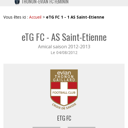
THONON-EVIAN FC FÉMININ
TWITTER
INSTAGRAM
Vous êtes ici :
Accueil
>
eTG FC 1 - 1 AS Saint-Etienne
eTG FC - AS Saint-Etienne
Amical saison 2012-2013
Le 04/08/2012
ETG FC