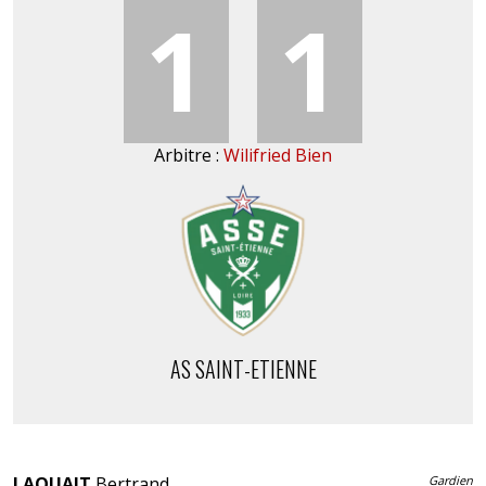
1
1
Arbitre :
Wilifried Bien
AS SAINT-ETIENNE
LAQUAIT
Bertrand
Gardien