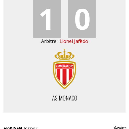
1
0
Arbitre :
Lionel Jaffredo
AS MONACO
HANSEN
Jesper
Gardien