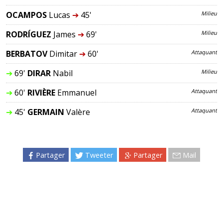
OCAMPOS
Lucas
➔
45'
Milieu
RODRÍGUEZ
James
➔
69'
Milieu
BERBATOV
Dimitar
➔
60'
Attaquant
➔
69'
DIRAR
Nabil
Milieu
➔
60'
RIVIÈRE
Emmanuel
Attaquant
➔
45'
GERMAIN
Valère
Attaquant
Partager
Tweeter
Partager
Mail