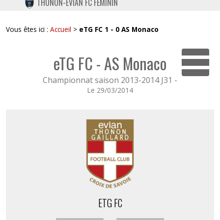
THONON-EVIAN FC FÉMININ
TWITTER
INSTAGRAM
Vous êtes ici :
Accueil
>
eTG FC 1 - 0 AS Monaco
eTG FC - AS Monaco
Dépli
Championnat saison 2013-2014 J31 -
Le 29/03/2014
ETG FC