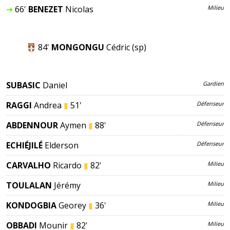
➔
66'
BENEZET
Nicolas
Milieu
84'
MONGONGU
Cédric
(sp)
SUBASIC
Daniel
Gardien
RAGGI
Andrea
▮
51'
Défenseur
ABDENNOUR
Aymen
▮
88'
Défenseur
ECHIÉJILÉ
Elderson
Défenseur
CARVALHO
Ricardo
▮
82'
Milieu
TOULALAN
Jérémy
Milieu
KONDOGBIA
Geoffrey
▮
36'
Milieu
OBBADI
Mounir
▮
82'
Milieu