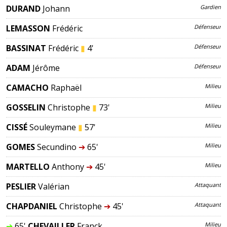
DURAND
Johann
Gardien
LEMASSON
Frédéric
Défenseur
BASSINAT
Frédéric
▮
4'
Défenseur
ADAM
Jérôme
Défenseur
CAMACHO
Raphaël
Milieu
GOSSELIN
Christophe
▮
73'
Milieu
CISSÉ
Souleymane
▮
57'
Milieu
GOMES
Secundino
➔
65'
Milieu
MARTELLO
Anthony
➔
45'
Milieu
PESLIER
Valérian
Attaquant
CHAPDANIEL
Christophe
➔
45'
Attaquant
➔
65'
CHEVAILLER
Franck
Milieu