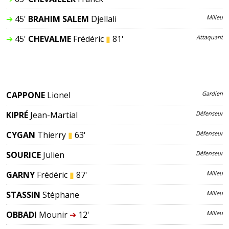
➔
45'
BRAHIM SALEM
Djellali
Milieu
➔
45'
CHEVALME
Frédéric
▮
81'
Attaquant
CAPPONE
Lionel
Gardien
KIPRÉ
Jean-Martial
Défenseur
CYGAN
Thierry
▮
63'
Défenseur
SOURICE
Julien
Défenseur
GARNY
Frédéric
▮
87'
Milieu
STASSIN
Stéphane
Milieu
OBBADI
Mounir
➔
12'
Milieu