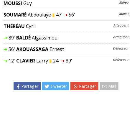
MOUSSI
Guy
Milieu
SOUMARÉ
Abdoulaye
▮
47'
➔
56'
Milieu
THÉRÉAU
Cyril
Attaquant
➔
89'
BALDÉ
Algassimou
Attaquant
➔
56'
AKOUASSAGA
Ernest
Défenseur
➔
12'
CLAVIER
Larry
▮
24'
➔
89'
Défenseur
Partager
Tweeter
Partager
Mail