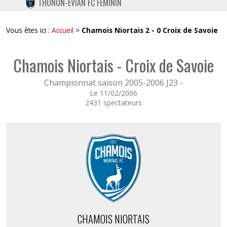
THONON-EVIAN FC FÉMININ
TWITTER
INSTAGRAM
Vous êtes ici :
Accueil
>
Chamois Niortais 2 - 0 Croix de Savoie
Chamois Niortais - Croix de Savoie
Championnat saison 2005-2006 J23 -
Le 11/02/2006
2431 spectateurs
CHAMOIS NIORTAIS