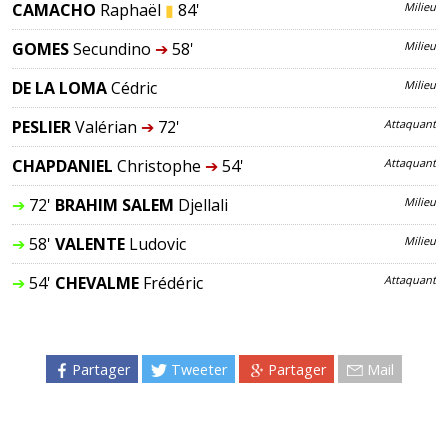
CAMACHO
Raphaël
▮
84'
Milieu
GOMES
Secundino
➔
58'
Milieu
DE LA LOMA
Cédric
Milieu
PESLIER
Valérian
➔
72'
Attaquant
CHAPDANIEL
Christophe
➔
54'
Attaquant
➔
72'
BRAHIM SALEM
Djellali
Milieu
➔
58'
VALENTE
Ludovic
Milieu
➔
54'
CHEVALME
Frédéric
Attaquant
Partager
Tweeter
Partager
Mail