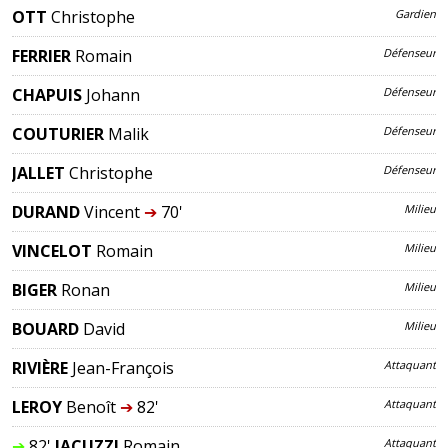
OTT
Christophe
Gardien
FERRIER
Romain
Défenseur
CHAPUIS
Johann
Défenseur
COUTURIER
Malik
Défenseur
JALLET
Christophe
Défenseur
DURAND
Vincent
➔
70'
Milieu
VINCELOT
Romain
Milieu
BIGER
Ronan
Milieu
BOUARD
David
Milieu
RIVIÈRE
Jean-François
Attaquant
LEROY
Benoît
➔
82'
Attaquant
➔
82'
JACUZZI
Romain
Attaquant