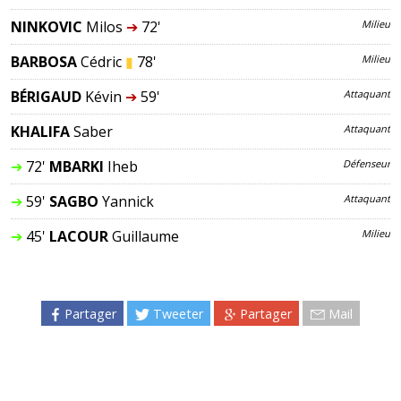
NINKOVIC
Milos
➔
72'
Milieu
BARBOSA
Cédric
▮
78'
Milieu
BÉRIGAUD
Kévin
➔
59'
Attaquant
KHALIFA
Saber
Attaquant
➔
72'
MBARKI
Iheb
Défenseur
➔
59'
SAGBO
Yannick
Attaquant
➔
45'
LACOUR
Guillaume
Milieu
Partager
Tweeter
Partager
Mail