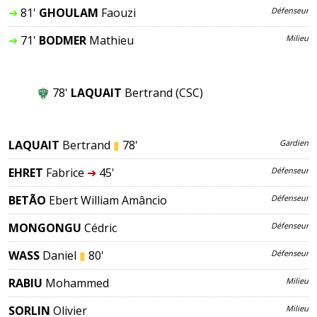
➔
81'
GHOULAM
Faouzi
Défenseur
➔
71'
BODMER
Mathieu
Milieu
78'
LAQUAIT
Bertrand
(CSC)
LAQUAIT
Bertrand
▮
78'
Gardien
EHRET
Fabrice
➔
45'
Défenseur
BETÃO
Ebert William Amâncio
Défenseur
MONGONGU
Cédric
Défenseur
WASS
Daniel
▮
80'
Défenseur
RABIU
Mohammed
Milieu
SORLIN
Olivier
Milieu