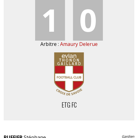
1
0
Arbitre :
Amaury Delerue
ETG FC
RUFFIER
Stéphane
Gardien