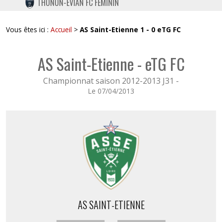
THONON-EVIAN FC FÉMININ
TWITTER
INSTAGRAM
Vous êtes ici :
Accueil
>
AS Saint-Etienne 1 - 0 eTG FC
AS Saint-Etienne - eTG FC
Championnat saison 2012-2013 J31 -
Le 07/04/2013
AS SAINT-ETIENNE