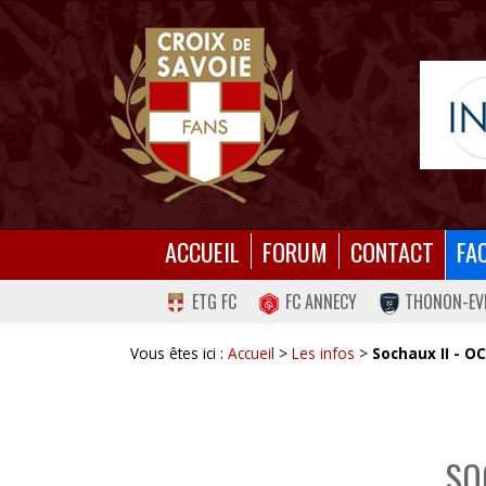
ACCUEIL
FORUM
CONTACT
FA
ETG FC
FC ANNECY
THONON-EV
Vous êtes ici :
Accueil
>
Les infos
>
Sochaux II - O
SO