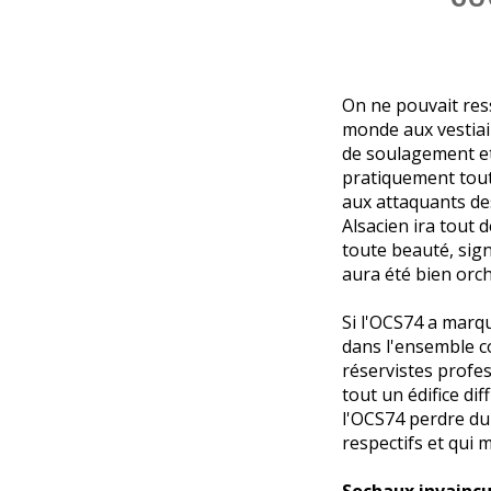
On ne pouvait ress
monde aux vestiai
de soulagement et 
pratiquement tout
aux attaquants des
Alsacien ira tout 
toute beauté, sig
aura été bien orc
Si l'OCS74 a marqu
dans l'ensemble co
réservistes profes
tout un édifice dif
l'OCS74 perdre du 
respectifs et qui
Sochaux invaincu