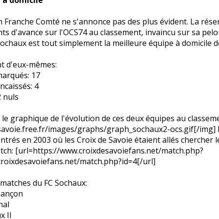
 Franche Comté ne s'annonce pas des plus évident. La rés
ts d'avance sur l'OCS74 au classement, invaincu sur sa pelo
ochaux est tout simplement la meilleure équipe à domicile de
ent d'eux-mêmes:
arqués: 17
caissés: 4
2 nuls
le graphique de l'évolution de ces deux équipes au classeme
xsavoie.free.fr/images/graphs/graph_sochaux2-ocs.gif[/img] 
ntrés en 2003 où les Croix de Savoie étaient allés chercher le
match: [url=https://www.croixdesavoiefans.net/match.php?
croixdesavoiefans.net/match.php?id=4[/url]
s matches du FC Sochaux:
sançon
nal
x II