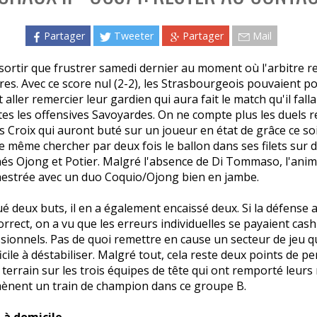
Partager
Tweeter
Partager
Mail
ortir que frustrer samedi dernier au moment où l'arbitre re
res. Avec ce score nul (2-2), les Strasbourgeois pouvaient p
aller remercier leur gardien qui aura fait le match qu'il fall
es les offensives Savoyardes. On ne compte plus les duels 
 Croix qui auront buté sur un joueur en état de grâce ce soir
de même chercher par deux fois le ballon dans ses filets sur 
nés Ojong et Potier. Malgré l'absence de Di Tommaso, l'anim
hestrée avec un duo Coquio/Ojong bien en jambe.
é deux buts, il en a également encaissé deux. Si la défense 
rrect, on a vu que les erreurs individuelles se payaient cash
sionnels. Pas de quoi remettre en cause un secteur de jeu q
ficile à déstabiliser. Malgré tout, cela reste deux points de pe
terrain sur les trois équipes de tête qui ont remporté leur
 mènent un train de champion dans ce groupe B.
 à domicile