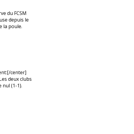
erve du FCSM
use depuis le
 la poule.
nt:[/center]
Les deux clubs
 nul (1-1).