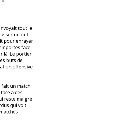
nvoyait tout le
ousser un ouf
ait pour enrayer
remportés face
 là. Le portier
des buts de
ation offensive
a fait un match
 face à des
ui reste malgré
rdus qui voit
s matches