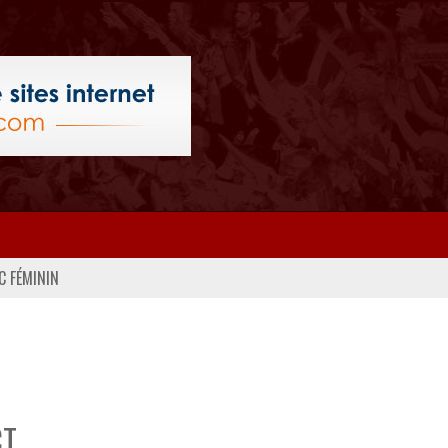
C FÉMININ
CT