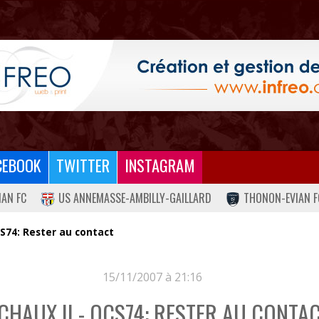
CEBOOK
TWITTER
INSTAGRAM
IAN FC
US ANNEMASSE-AMBILLY-GAILLARD
THONON-EVIAN F
CS74: Rester au contact
15/11/2007 à 21:16
CHAUX II - OCS74: RESTER AU CONTA