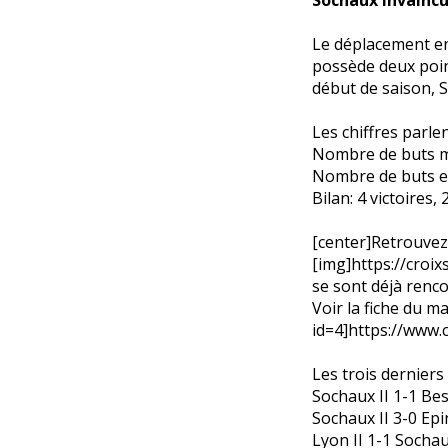
Le déplacement en
possède deux poin
début de saison, S
Les chiffres parl
Nombre de buts m
Nombre de buts en
Bilan: 4 victoires, 
[center]Retrouvez 
[img]https://croi
se sont déjà renco
Voir la fiche du 
id=4]https://www.
Les trois dernier
Sochaux II 1-1 Be
Sochaux II 3-0 Epi
Lyon II 1-1 Sochau