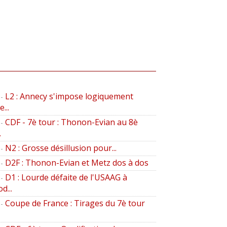
L2 : Annecy s'impose logiquement
-
...
CDF - 7è tour : Thonon-Evian au 8è
-
.
N2 : Grosse désillusion pour...
-
D2F : Thonon-Evian et Metz dos à dos
-
D1 : Lourde défaite de l'USAAG à
-
d...
Coupe de France : Tirages du 7è tour
-