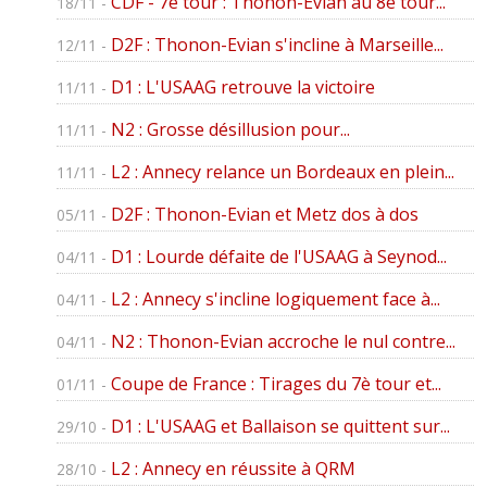
CDF - 7è tour : Thonon-Evian au 8è tour...
18/11 -
D2F : Thonon-Evian s'incline à Marseille...
12/11 -
D1 : L'USAAG retrouve la victoire
11/11 -
N2 : Grosse désillusion pour...
11/11 -
L2 : Annecy relance un Bordeaux en plein...
11/11 -
D2F : Thonon-Evian et Metz dos à dos
05/11 -
D1 : Lourde défaite de l'USAAG à Seynod...
04/11 -
L2 : Annecy s'incline logiquement face à...
04/11 -
N2 : Thonon-Evian accroche le nul contre...
04/11 -
Coupe de France : Tirages du 7è tour et...
01/11 -
D1 : L'USAAG et Ballaison se quittent sur...
29/10 -
L2 : Annecy en réussite à QRM
28/10 -