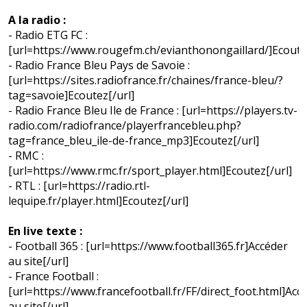
A la radio :
- Radio ETG FC :
[url=https://www.rougefm.ch/evianthonongaillard/]Ecoutez
- Radio France Bleu Pays de Savoie :
[url=https://sites.radiofrance.fr/chaines/france-bleu/?
tag=savoie]Ecoutez[/url]
- Radio France Bleu Ile de France : [url=https://players.tv-
radio.com/radiofrance/playerfrancebleu.php?
tag=france_bleu_ile-de-france_mp3]Ecoutez[/url]
- RMC :
[url=https://www.rmc.fr/sport_player.html]Ecoutez[/url]
- RTL : [url=https://radio.rtl-
lequipe.fr/player.html]Ecoutez[/url]
En live texte :
- Football 365 : [url=https://www.football365.fr]Accéder
au site[/url]
- France Football :
[url=https://www.francefootball.fr/FF/direct_foot.html]Acc
au site[/url]