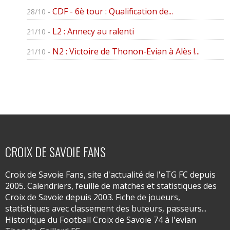
CDF - 6è tour : Qualification de...
28/10 -
L2 : Annecy au ralenti
21/10 -
N2 : Victoire de Thonon-Evian à Alès !...
21/10 -
CROIX DE SAVOIE FANS
Croix de Savoie Fans, site d'actualité de l'eTG FC depuis
2005. Calendriers, feuille de matches et statistiques des
Croix de Savoie depuis 2003. Fiche de joueurs,
statistiques avec classement des buteurs, passeurs...
Historique du Football Croix de Savoie 74 à l'evian