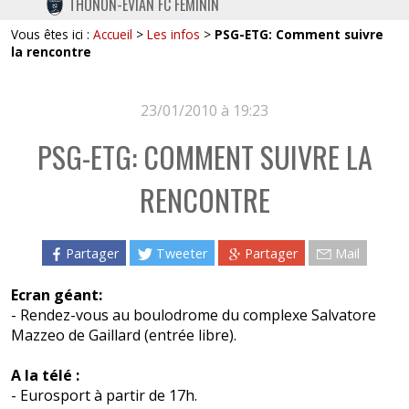
THONON-EVIAN FC FÉMININ
TWITTER
Vous êtes ici :
Accueil
>
Les infos
>
PSG-ETG: Comment suivre
INSTAGRAM
la rencontre
23/01/2010 à 19:23
PSG-ETG: COMMENT SUIVRE LA
RENCONTRE
Partager
Tweeter
Partager
Mail
Ecran géant:
- Rendez-vous au boulodrome du complexe Salvatore
Mazzeo de Gaillard (entrée libre).
A la télé :
- Eurosport à partir de 17h.