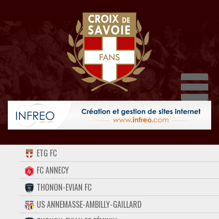
Dépli
ACCUEIL
ETG FC
FORUM
FC ANNECY
THONON-EVIAN FC
CONTACT
US ANNEMASSE-AMBILLY-GAILLARD
FACEBOOK