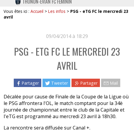
THONON-EVIAN FC FÉMININ
TWITTER
Vous êtes ici :
Accueil
>
Les infos
>
PSG - eTG FC le mercredi 23
INSTAGRAM
avril
09/04/2014 à 18:29
PSG - ETG FC LE MERCREDI 23
AVRIL
Partager
Tweeter
Partager
Mail
Décalée pour cause de Finale de la Coupe de la Ligue où
le PSG affrontera l'OL, le match comptant pour la 34è
journée de championnat entre le club de la Capitale et
l'eTG est programmé au mercredi 23 avril à 18h30.
La rencontre sera diffusée sur Canal +.