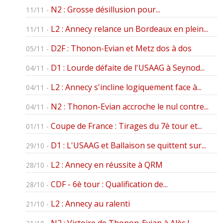
N2 : Grosse désillusion pour...
11/11 -
L2 : Annecy relance un Bordeaux en plein...
11/11 -
D2F : Thonon-Evian et Metz dos à dos
05/11 -
D1 : Lourde défaite de l'USAAG à Seynod...
04/11 -
L2 : Annecy s'incline logiquement face à...
04/11 -
N2 : Thonon-Evian accroche le nul contre...
04/11 -
Coupe de France : Tirages du 7è tour et...
01/11 -
D1 : L'USAAG et Ballaison se quittent sur...
29/10 -
L2 : Annecy en réussite à QRM
28/10 -
CDF - 6è tour : Qualification de...
28/10 -
L2 : Annecy au ralenti
21/10 -
N2 : Victoire de Thonon-Evian à Alès !...