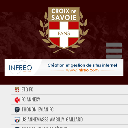
Dépli
ACCUEIL
ETG FC
FORUM
FC ANNECY
THONON-EVIAN FC
CONTACT
US ANNEMASSE-AMBILLY-GAILLARD
FACEBOOK