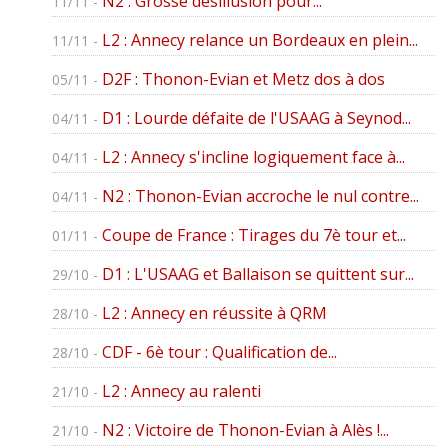
N2 : Grosse désillusion pour...
11/11 -
L2 : Annecy relance un Bordeaux en plein...
11/11 -
D2F : Thonon-Evian et Metz dos à dos
05/11 -
D1 : Lourde défaite de l'USAAG à Seynod...
04/11 -
L2 : Annecy s'incline logiquement face à...
04/11 -
N2 : Thonon-Evian accroche le nul contre...
04/11 -
Coupe de France : Tirages du 7è tour et...
01/11 -
D1 : L'USAAG et Ballaison se quittent sur...
29/10 -
L2 : Annecy en réussite à QRM
28/10 -
CDF - 6è tour : Qualification de...
28/10 -
L2 : Annecy au ralenti
21/10 -
N2 : Victoire de Thonon-Evian à Alès !...
21/10 -