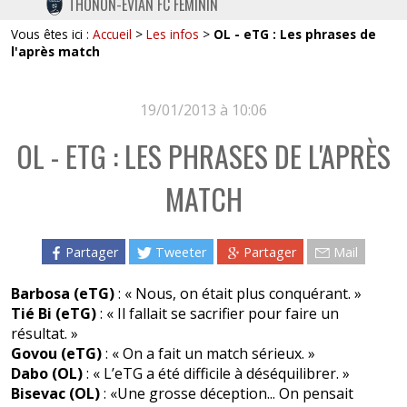
THONON-EVIAN FC FÉMININ
TWITTER
Vous êtes ici :
Accueil
>
Les infos
>
OL - eTG : Les phrases de
INSTAGRAM
l'après match
19/01/2013 à 10:06
OL - ETG : LES PHRASES DE L'APRÈS
MATCH
Partager
Tweeter
Partager
Mail
Barbosa (eTG)
: « Nous, on était plus conquérant. »
Tié Bi (eTG)
: « Il fallait se sacrifier pour faire un
résultat. »
Govou (eTG)
: « On a fait un match sérieux. »
Dabo (OL)
: « L’eTG a été difficile à déséquilibrer. »
Bisevac (OL)
: «Une grosse déception... On pensait