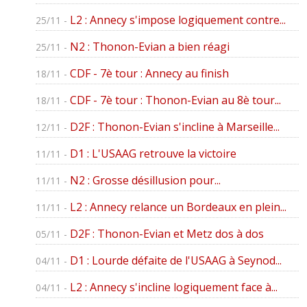
L2 : Annecy s'impose logiquement contre...
25/11 -
N2 : Thonon-Evian a bien réagi
25/11 -
CDF - 7è tour : Annecy au finish
18/11 -
CDF - 7è tour : Thonon-Evian au 8è tour...
18/11 -
D2F : Thonon-Evian s'incline à Marseille...
12/11 -
D1 : L'USAAG retrouve la victoire
11/11 -
N2 : Grosse désillusion pour...
11/11 -
L2 : Annecy relance un Bordeaux en plein...
11/11 -
D2F : Thonon-Evian et Metz dos à dos
05/11 -
D1 : Lourde défaite de l'USAAG à Seynod...
04/11 -
L2 : Annecy s'incline logiquement face à...
04/11 -