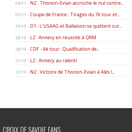
N2 : Thonon-Evian accroche le nul contre...
04/11 -
Coupe de France : Tirages du 7è tour et...
01/11 -
D1 : L'USAAG et Ballaison se quittent sur...
29/10 -
L2 : Annecy en réussite à QRM
28/10 -
CDF - 6è tour : Qualification de...
28/10 -
L2 : Annecy au ralenti
21/10 -
N2 : Victoire de Thonon-Evian à Alès !...
21/10 -
CROIX DE SAVOIE FANS