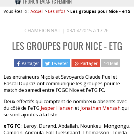
THONON-EVIAN FC FÉMININ
TWITTER
Vous êtes ici :
Accueil
>
Les infos
>
Les groupes pour Nice - eTG
INSTAGRAM
CHAMPIONNAT |
03/04/2015 à 17:26
LES GROUPES POUR NICE - ETG
Partager
Tweeter
Partager
Mail
Les entraîneurs Niçois et Savoyards Claude Puel et
Pascal Dupraz ont communiqué les groupes pour le
match de samedi entre l'OGC Nice et l'eTG FC.
Deux effectifs qui comptent de nombreux absents avec
du côté de l'eTG
Jesper Hansen
et
Jonathan Mensah
qui
se sont ajoutés à la liste.
eTG FC
: Leroy, Durand, Abdallah, Nounkeu, Mongongu,
Cambon, Angoula, Fall, Juelsgaard, Thomasson, Tejeda,