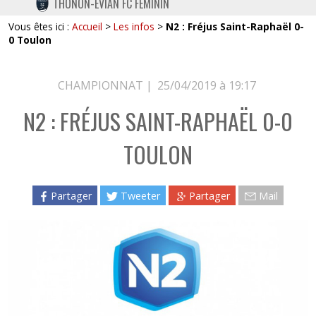
THONON-EVIAN FC FÉMININ
TWITTER
Vous êtes ici :
Accueil
>
Les infos
>
N2 : Fréjus Saint-Raphaël 0-
INSTAGRAM
0 Toulon
CHAMPIONNAT |
25/04/2019 à 19:17
N2 : FRÉJUS SAINT-RAPHAËL 0-0
TOULON
Partager
Tweeter
Partager
Mail