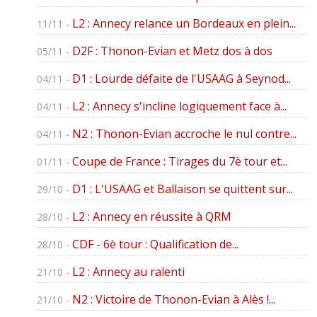
L2 : Annecy relance un Bordeaux en plein...
11/11 -
D2F : Thonon-Evian et Metz dos à dos
05/11 -
D1 : Lourde défaite de l'USAAG à Seynod...
04/11 -
L2 : Annecy s'incline logiquement face à...
04/11 -
N2 : Thonon-Evian accroche le nul contre...
04/11 -
Coupe de France : Tirages du 7è tour et...
01/11 -
D1 : L'USAAG et Ballaison se quittent sur...
29/10 -
L2 : Annecy en réussite à QRM
28/10 -
CDF - 6è tour : Qualification de...
28/10 -
L2 : Annecy au ralenti
21/10 -
N2 : Victoire de Thonon-Evian à Alès !...
21/10 -