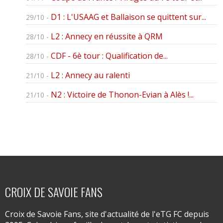
D1 : L'USAAG et Ballaison se quittent sur...
29/10 -
L2 : Annecy en réussite à QRM
28/10 -
CDF - 6è tour : Qualification de...
28/10 -
L2 : Annecy au ralenti
21/10 -
N2 : Victoire de Thonon-Evian à Alès !...
21/10 -
CROIX DE SAVOIE FANS
Croix de Savoie Fans, site d'actualité de l'eTG FC depuis