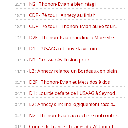
N2 : Thonon-Evian a bien réagi
25/11 -
CDF - 7è tour : Annecy au finish
18/11 -
CDF - 7è tour : Thonon-Evian au 8è tour...
18/11 -
D2F : Thonon-Evian s'incline à Marseille...
12/11 -
D1 : L'USAAG retrouve la victoire
11/11 -
N2 : Grosse désillusion pour...
11/11 -
L2 : Annecy relance un Bordeaux en plein...
11/11 -
D2F : Thonon-Evian et Metz dos à dos
05/11 -
D1 : Lourde défaite de l'USAAG à Seynod...
04/11 -
L2 : Annecy s'incline logiquement face à...
04/11 -
N2 : Thonon-Evian accroche le nul contre...
04/11 -
Coupe de France : Tirages du 7è tour et...
01/11 -