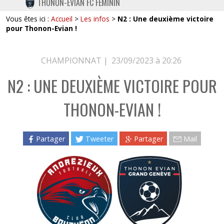
THONON-EVIAN FC FÉMININ
TWITTER
Vous êtes ici :
Accueil
>
Les infos
>
N2 : Une deuxième victoire
INSTAGRAM
pour Thonon-Evian !
CHAMPIONNAT |
23/09/2023 à 20:26
N2 : UNE DEUXIÈME VICTOIRE POUR
THONON-EVIAN !
Partager
Tweeter
Partager
Mail