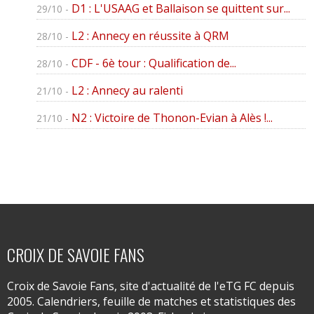
D1 : L'USAAG et Ballaison se quittent sur...
29/10 -
L2 : Annecy en réussite à QRM
28/10 -
CDF - 6è tour : Qualification de...
28/10 -
L2 : Annecy au ralenti
21/10 -
N2 : Victoire de Thonon-Evian à Alès !...
21/10 -
CROIX DE SAVOIE FANS
Croix de Savoie Fans, site d'actualité de l'eTG FC depuis
2005. Calendriers, feuille de matches et statistiques des