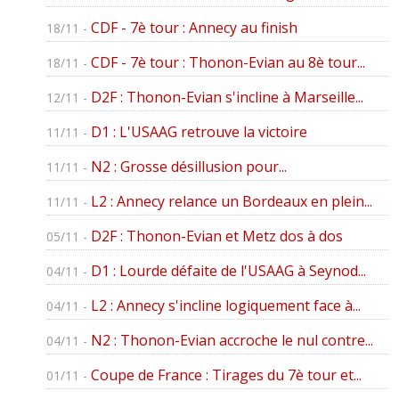
CDF - 7è tour : Annecy au finish
18/11 -
CDF - 7è tour : Thonon-Evian au 8è tour...
18/11 -
D2F : Thonon-Evian s'incline à Marseille...
12/11 -
D1 : L'USAAG retrouve la victoire
11/11 -
N2 : Grosse désillusion pour...
11/11 -
L2 : Annecy relance un Bordeaux en plein...
11/11 -
D2F : Thonon-Evian et Metz dos à dos
05/11 -
D1 : Lourde défaite de l'USAAG à Seynod...
04/11 -
L2 : Annecy s'incline logiquement face à...
04/11 -
N2 : Thonon-Evian accroche le nul contre...
04/11 -
Coupe de France : Tirages du 7è tour et...
01/11 -