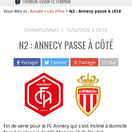
THONON-EVIAN FC FÉMININ
TWITTER
Vous êtes ici :
Accueil
>
Les infos
>
N2 : Annecy passe à côté
INSTAGRAM
CHAMPIONNAT |
15/02/2020 à 20:19
N2 : ANNECY PASSE À CÔTÉ
Partager
Tweeter
Partager
Mail
Fin de série pour le FC Annecy qui s'est incliné à domicile