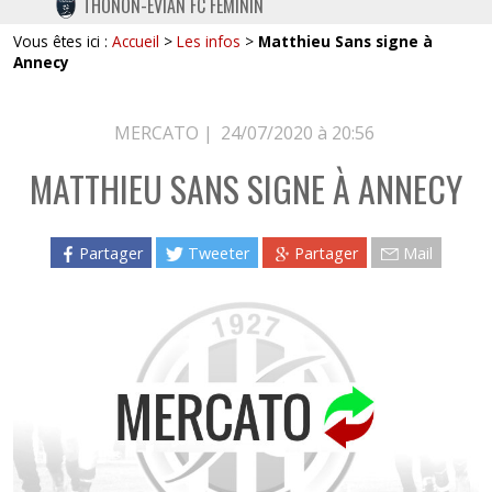
THONON-EVIAN FC FÉMININ
TWITTER
Vous êtes ici :
Accueil
>
Les infos
>
Matthieu Sans signe à
INSTAGRAM
Annecy
MERCATO |
24/07/2020 à 20:56
MATTHIEU SANS SIGNE À ANNECY
Partager
Tweeter
Partager
Mail