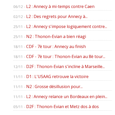
L2 : Annecy à mi-temps contre Caen
06/12 -
L2 : Des regrets pour Annecy à...
02/12 -
L2 : Annecy s'impose logiquement contre...
25/11 -
N2 : Thonon-Evian a bien réagi
25/11 -
CDF - 7è tour : Annecy au finish
18/11 -
CDF - 7è tour : Thonon-Evian au 8è tour...
18/11 -
D2F : Thonon-Evian s'incline à Marseille...
12/11 -
D1 : L'USAAG retrouve la victoire
11/11 -
N2 : Grosse désillusion pour...
11/11 -
L2 : Annecy relance un Bordeaux en plein...
11/11 -
D2F : Thonon-Evian et Metz dos à dos
05/11 -