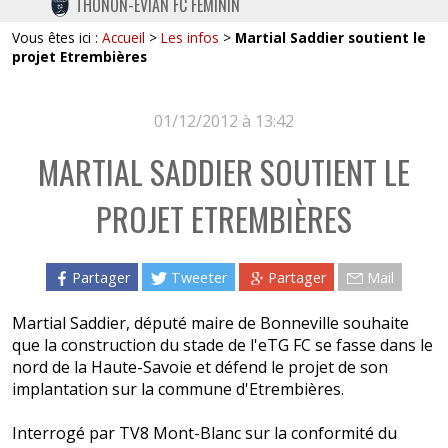
THONON-EVIAN FC FÉMININ
TWITTER
Vous êtes ici :
Accueil
>
Les infos
>
Martial Saddier soutient le
INSTAGRAM
projet Etrembières
01/12/2012 à 13:42
MARTIAL SADDIER SOUTIENT LE
PROJET ETREMBIÈRES
Partager
Tweeter
Partager
Mail
Martial Saddier, député maire de Bonneville souhaite
que la construction du stade de l'eTG FC se fasse dans le
nord de la Haute-Savoie et défend le projet de son
implantation sur la commune d'Etrembières.
Interrogé par TV8 Mont-Blanc sur la conformité du