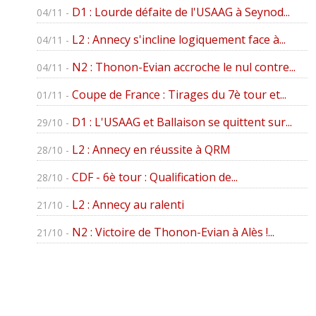
D1 : Lourde défaite de l'USAAG à Seynod...
04/11 -
L2 : Annecy s'incline logiquement face à...
04/11 -
N2 : Thonon-Evian accroche le nul contre...
04/11 -
Coupe de France : Tirages du 7è tour et...
01/11 -
D1 : L'USAAG et Ballaison se quittent sur...
29/10 -
L2 : Annecy en réussite à QRM
28/10 -
CDF - 6è tour : Qualification de...
28/10 -
L2 : Annecy au ralenti
21/10 -
N2 : Victoire de Thonon-Evian à Alès !...
21/10 -