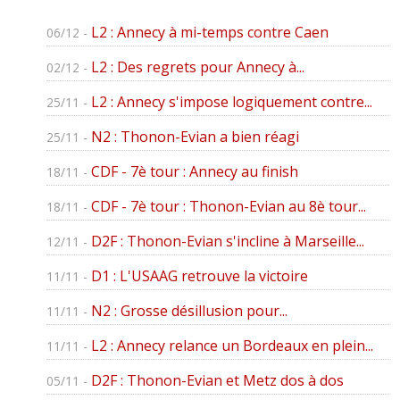
L2 : Annecy à mi-temps contre Caen
06/12 -
L2 : Des regrets pour Annecy à...
02/12 -
L2 : Annecy s'impose logiquement contre...
25/11 -
N2 : Thonon-Evian a bien réagi
25/11 -
CDF - 7è tour : Annecy au finish
18/11 -
CDF - 7è tour : Thonon-Evian au 8è tour...
18/11 -
D2F : Thonon-Evian s'incline à Marseille...
12/11 -
D1 : L'USAAG retrouve la victoire
11/11 -
N2 : Grosse désillusion pour...
11/11 -
L2 : Annecy relance un Bordeaux en plein...
11/11 -
D2F : Thonon-Evian et Metz dos à dos
05/11 -