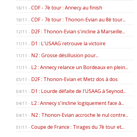
CDF - 7è tour : Annecy au finish
18/11 -
CDF - 7è tour : Thonon-Evian au 8è tour...
18/11 -
D2F : Thonon-Evian s'incline à Marseille...
12/11 -
D1 : L'USAAG retrouve la victoire
11/11 -
N2 : Grosse désillusion pour...
11/11 -
L2 : Annecy relance un Bordeaux en plein...
11/11 -
D2F : Thonon-Evian et Metz dos à dos
05/11 -
D1 : Lourde défaite de l'USAAG à Seynod...
04/11 -
L2 : Annecy s'incline logiquement face à...
04/11 -
N2 : Thonon-Evian accroche le nul contre...
04/11 -
Coupe de France : Tirages du 7è tour et...
01/11 -