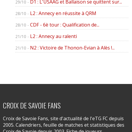
D1 : L'USAAG et Ballaison se quittent sur...
29/10 -
L2 : Annecy en réussite à QRM
28/10 -
CDF - 6è tour : Qualification de...
28/10 -
L2 : Annecy au ralenti
21/10 -
N2 : Victoire de Thonon-Evian à Alès !...
21/10 -
CROIX DE SAVOIE FANS
Croix de Savoie Fans, site d'actualité de l'eTG FC depuis
2005. Calendriers, feuille de matches et statistiques des
Croix de Savoie depuis 2003. Fiche de joueurs,