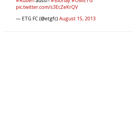
#Ruben
aussi !
#Blonay
#OMETG
pic.twitter.com/s3EcZeKrQV
— ETG FC (@etgfc)
August 15, 2013