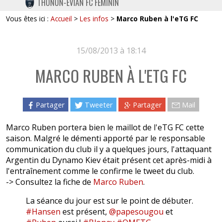
THONON-EVIAN FC FÉMININ
TWITTER
Vous êtes ici :
Accueil
>
Les infos
>
Marco Ruben à l'eTG FC
INSTAGRAM
15/08/2013 à 18:14
MARCO RUBEN À L'ETG FC
Partager
Tweeter
Partager
Mail
Marco Ruben portera bien le maillot de l'eTG FC cette
saison. Malgré le démenti apporté par le responsable
communication du club il y a quelques jours, l'attaquant
Argentin du Dynamo Kiev était présent cet après-midi à
l'entraînement comme le confirme le tweet du club.
-> Consultez la fiche de
Marco Ruben
.
La séance du jour est sur le point de débuter.
#Hansen
est présent,
@papesougou
et