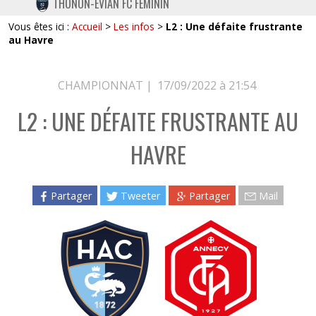
THONON-EVIAN FC FÉMININ
TWITTER
Vous êtes ici :
Accueil
>
Les infos
>
L2 : Une défaite frustrante
INSTAGRAM
au Havre
CHAMPIONNAT |
17/09/2022 à 21:54
L2 : UNE DÉFAITE FRUSTRANTE AU
HAVRE
Partager
Tweeter
Partager
Mail