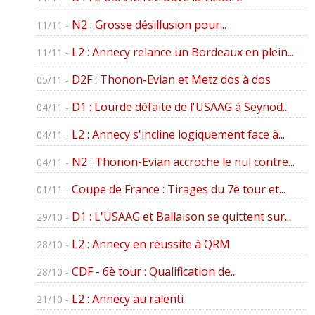
N2 : Grosse désillusion pour...
11/11 -
L2 : Annecy relance un Bordeaux en plein...
11/11 -
D2F : Thonon-Evian et Metz dos à dos
05/11 -
D1 : Lourde défaite de l'USAAG à Seynod...
04/11 -
L2 : Annecy s'incline logiquement face à...
04/11 -
N2 : Thonon-Evian accroche le nul contre...
04/11 -
Coupe de France : Tirages du 7è tour et...
01/11 -
D1 : L'USAAG et Ballaison se quittent sur...
29/10 -
L2 : Annecy en réussite à QRM
28/10 -
CDF - 6è tour : Qualification de...
28/10 -
L2 : Annecy au ralenti
21/10 -