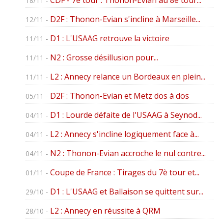
CDF - 7è tour : Thonon-Evian au 8è tour...
18/11 -
D2F : Thonon-Evian s'incline à Marseille...
12/11 -
D1 : L'USAAG retrouve la victoire
11/11 -
N2 : Grosse désillusion pour...
11/11 -
L2 : Annecy relance un Bordeaux en plein...
11/11 -
D2F : Thonon-Evian et Metz dos à dos
05/11 -
D1 : Lourde défaite de l'USAAG à Seynod...
04/11 -
L2 : Annecy s'incline logiquement face à...
04/11 -
N2 : Thonon-Evian accroche le nul contre...
04/11 -
Coupe de France : Tirages du 7è tour et...
01/11 -
D1 : L'USAAG et Ballaison se quittent sur...
29/10 -
L2 : Annecy en réussite à QRM
28/10 -