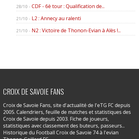
CDF - 6è tour : Qualification de...
28/10 -
L2 : Annecy au ralenti
21/10 -
N2 : Victoire de Thonon-Evian à Alès !...
21/10 -
CROIX DE SAVOIE FANS
Croix de Savoie Fans, site d'actualité de l'eTG FC depuis
2005. Calendriers, feuille de matches et statistiques des
Croix de Savoie depuis 2003. Fiche de joueurs,
statistiques avec classement des buteurs, passeurs...
Historique du Football Croix de Savoie 74 à l'evian