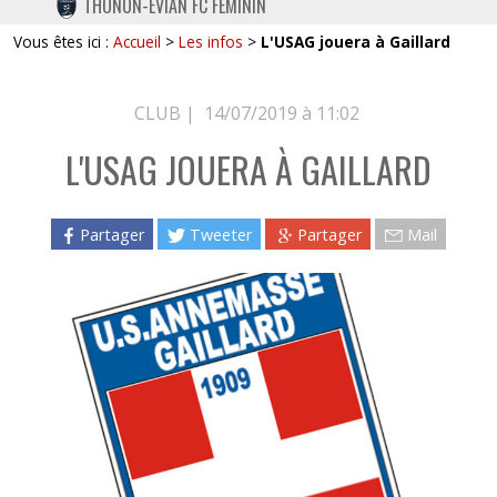
THONON-EVIAN FC FÉMININ
TWITTER
Vous êtes ici :
Accueil
>
Les infos
>
L'USAG jouera à Gaillard
INSTAGRAM
CLUB |
14/07/2019 à 11:02
L'USAG JOUERA À GAILLARD
Partager
Tweeter
Partager
Mail