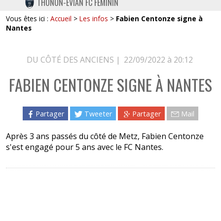
THONON-EVIAN FC FÉMININ
TWITTER
Vous êtes ici :
Accueil
>
Les infos
>
Fabien Centonze signe à
INSTAGRAM
Nantes
DU CÔTÉ DES ANCIENS |
22/09/2022 à 20:12
FABIEN CENTONZE SIGNE À NANTES
Partager
Tweeter
Partager
Mail
Après 3 ans passés du côté de Metz, Fabien Centonze
s'est engagé pour 5 ans avec le FC Nantes.