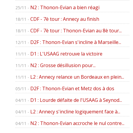
N2 : Thonon-Evian a bien réagi
25/11 -
CDF - 7è tour : Annecy au finish
18/11 -
CDF - 7è tour : Thonon-Evian au 8è tour...
18/11 -
D2F : Thonon-Evian s'incline à Marseille...
12/11 -
D1 : L'USAAG retrouve la victoire
11/11 -
N2 : Grosse désillusion pour...
11/11 -
L2 : Annecy relance un Bordeaux en plein...
11/11 -
D2F : Thonon-Evian et Metz dos à dos
05/11 -
D1 : Lourde défaite de l'USAAG à Seynod...
04/11 -
L2 : Annecy s'incline logiquement face à...
04/11 -
N2 : Thonon-Evian accroche le nul contre...
04/11 -