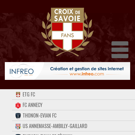
Dépli
ACCUEIL
ETG FC
FORUM
FC ANNECY
THONON-EVIAN FC
CONTACT
US ANNEMASSE-AMBILLY-GAILLARD
FACEBOOK