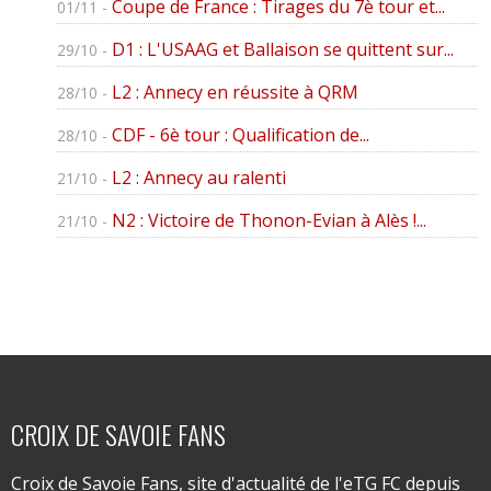
Coupe de France : Tirages du 7è tour et...
01/11 -
D1 : L'USAAG et Ballaison se quittent sur...
29/10 -
L2 : Annecy en réussite à QRM
28/10 -
CDF - 6è tour : Qualification de...
28/10 -
L2 : Annecy au ralenti
21/10 -
N2 : Victoire de Thonon-Evian à Alès !...
21/10 -
CROIX DE SAVOIE FANS
Croix de Savoie Fans, site d'actualité de l'eTG FC depuis