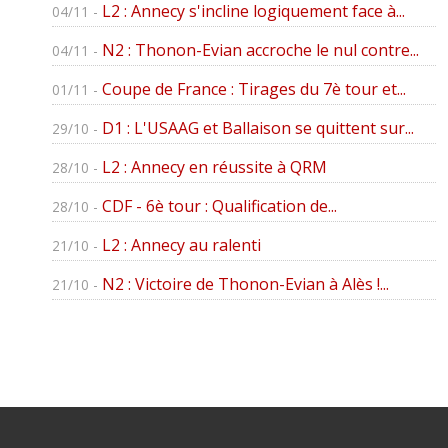
L2 : Annecy s'incline logiquement face à...
04/11 -
N2 : Thonon-Evian accroche le nul contre...
04/11 -
Coupe de France : Tirages du 7è tour et...
01/11 -
D1 : L'USAAG et Ballaison se quittent sur...
29/10 -
L2 : Annecy en réussite à QRM
28/10 -
CDF - 6è tour : Qualification de...
28/10 -
L2 : Annecy au ralenti
21/10 -
N2 : Victoire de Thonon-Evian à Alès !...
21/10 -