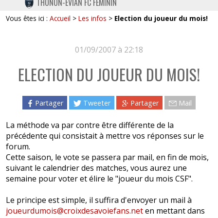
THONON-EVIAN FC FÉMININ
TWITTER
Vous êtes ici :
Accueil
>
Les infos
>
Election du joueur du mois!
INSTAGRAM
01/09/2007 à 22:18
ELECTION DU JOUEUR DU MOIS!
Partager
Tweeter
Partager
Mail
La méthode va par contre être différente de la
précédente qui consistait à mettre vos réponses sur le
forum.
Cette saison, le vote se passera par mail, en fin de mois,
suivant le calendrier des matches, vous aurez une
semaine pour voter et élire le "joueur du mois CSF".
Le principe est simple, il suffira d'envoyer un mail à
joueurdumois@croixdesavoiefans.net
en mettant dans