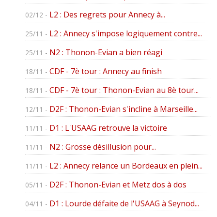
L2 : Des regrets pour Annecy à...
02/12 -
L2 : Annecy s'impose logiquement contre...
25/11 -
N2 : Thonon-Evian a bien réagi
25/11 -
CDF - 7è tour : Annecy au finish
18/11 -
CDF - 7è tour : Thonon-Evian au 8è tour...
18/11 -
D2F : Thonon-Evian s'incline à Marseille...
12/11 -
D1 : L'USAAG retrouve la victoire
11/11 -
N2 : Grosse désillusion pour...
11/11 -
L2 : Annecy relance un Bordeaux en plein...
11/11 -
D2F : Thonon-Evian et Metz dos à dos
05/11 -
D1 : Lourde défaite de l'USAAG à Seynod...
04/11 -